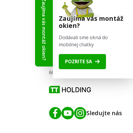
Zaujíma vás montáž okien?
Zaujíma vás montáž
Kontaktné informácie
okien?
+421 944 737 500
Dodávali sme okná do
obchod@skladove-okna.sk
mobilnej chatky
SKLADOVÉ-OKNÁ.sk
POZRITE SA
Tišnovská 2029/51
664 34 Kuřim
Sledujte nás