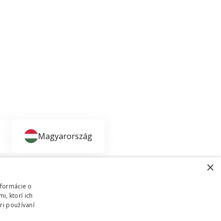
Magyarország
×
nformácie o
i, ktorí ich
ri používaní
dené Internetový obchod