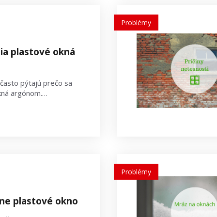
Problémy
nia plastové okná
 často pýtajú prečo sa
okná argónom.…
Problémy
ne plastové okno