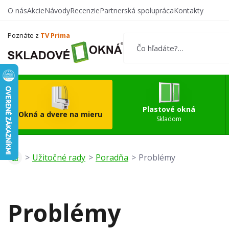
O nás
Akcie
Návody
Recenzie
Partnerská spolupráca
Kontakty
Vytvorte si vlastný
Okn
produkt
Poznáte z
TV Prima
Plastové okná
Okná a dvere na mieru
Skladom
Užitočné rady
Poradňa
Problémy
Problémy