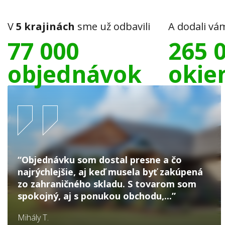
V
5 krajinách
sme už odbavili
A dodali vá
77 000
265 
objednávok
okie
“Objednávku som dostal presne a čo
najrýchlejšie, aj keď musela byť zakúpená
zo zahraničného skladu. S tovarom som
spokojný, aj s ponukou obchodu,...”
Mihály T.