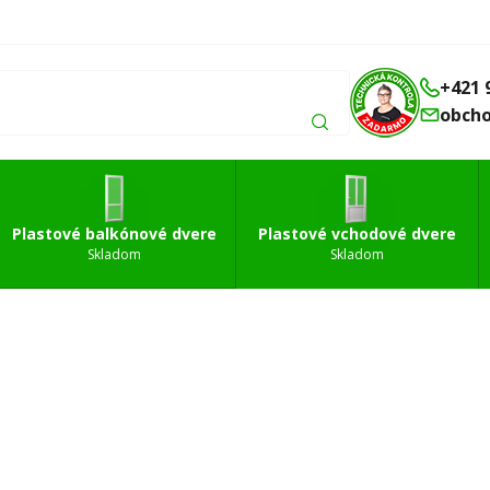
Balkónové
Vchodové
Strešné
á
dvere
dvere
okná
+421 
obch
Plastové balkónové dvere
Plastové vchodové dvere
Skladom
Skladom