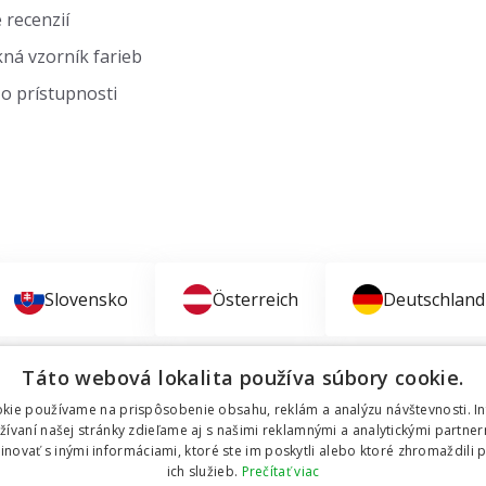
 recenzií
ná vzorník farieb
o prístupnosti
Slovensko
Österreich
Deutschland
Táto webová lokalita používa súbory cookie.
kie používame na prispôsobenie obsahu, reklám a analýzu návštevnosti. I
vaní našej stránky zdieľame aj s našimi reklamnými a analytickými partnerm
ovať s inými informáciami, ktoré ste im poskytli alebo ktoré zhromaždili p
ich služieb.
Prečítať viac
hame šetriť peniaze za okná a dvere.
Všetky práva vyhra