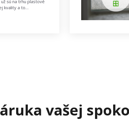
už sú na trhu plastové
j kvality a to…
áruka vašej spoko