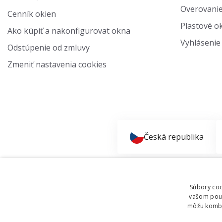
Overovanie
Cenník okien
Plastové ok
Ako kúpiť a nakonfigurovat okna
Vyhlásenie 
Odstúpenie od zmluvy
Zmeniť nastavenia cookies
Česká republika
Súbory coo
vašom použí
môžu kombin
© 2011 - 2026 TT HOLDING, a.s. Už 12 rokov vám pomá