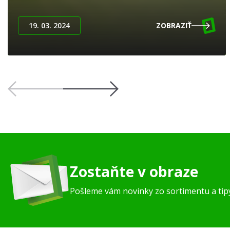
19. 03. 2024
ZOBRAZIŤ
Zostaňte v obraze
Pošleme vám novinky zo sortimentu a ti