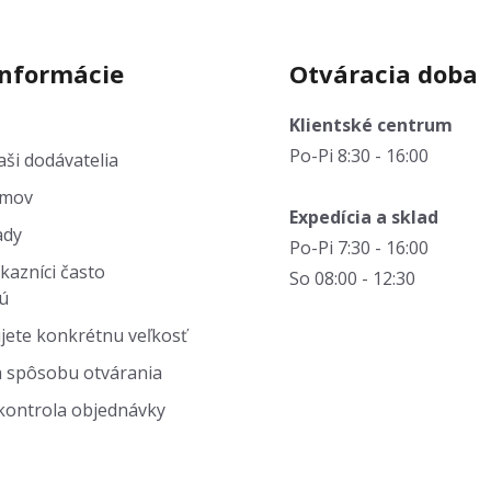
informácie
Otváracia doba
Klientské centrum
Po-Pi 8:30 - 16:00
ši dodávatelia
jmov
Expedícia a sklad
ady
Po-Pi 7:30 - 16:00
kazníci často
So 08:00 - 12:30
ú
jete konkrétnu veľkosť
 spôsobu otvárania
kontrola objednávky