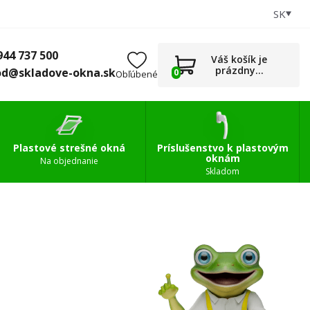
SK
+421 944 737 500
0
Príslušenstvo
obchod@skladove-okna.sk
944 737 500
Váš košík je
prázdny...
od@skladove-okna.sk
0
Obľúbené
Plastové strešné okná
Príslušenstvo k plastovým
oknám
Na objednanie
Skladom