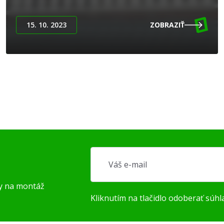
15. 10. 2023
ZOBRAZIŤ
py na montáž
Kliknutím na tlačidlo odoberať súhl