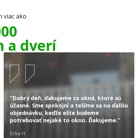
m viac ako
000
n a dverí
“Dobrý deň, ďakujeme za okná, ktoré sú
úžasné. Sme spokojní a tešíme sa na ďalšiu
objednávku, keďže ešte budeme
potrebovať nejaké to okno. Ďakujeme.”
Erika H.