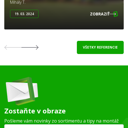
Mihály T.
ZOBRAZIŤ
19. 03. 2024
VŠETKY REFERENCIE
Zostaňte v obraze
Pošleme vám novinky zo sortimentu a tipy na montáž