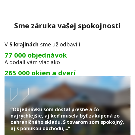
Sme záruka vašej spokojnosti
V
5 krajinách
sme už odbavili
77 000 objednávok
A dodali vám viac ako
265 000 okien a dverí
“Objednávku som dostal presne a čo
najrýchlejšie, aj keď musela byť zakúpená zo
zahraničného skladu. S tovarom som spokojný,
aj s ponukou obchodu,...”