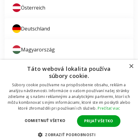
Österreich
Deutschland
Magyarország
×
Táto webová lokalita používa
súbory cookie.
Súbory cookie používame na prispôsobenie obsahu, reklám a
Zaujíma vás montáž okien?
analýzu návštevnosti. Informácie o vašom používaní našej stránky
zdieľame aj s našimi reklamnými a analytickými partnermi, ktorí ich
© 2011 - 2026 TT HOLDING, a.s. Už 12 rokov vám
môžu kombinovať s inými informáciami, ktoré ste im poskytli alebo
Dodávali sme okná do mobilnej chatky
pomáhame šetriť peniaze za okná a dvere.
Všetky
ktoré zhromaždili pri používaní ich služieb.
Prečítať viac
práva vyhradené Internetový obchod podporuje systém
OMNIX
CMS
ODMIETNUŤ VŠETKO
PRIJAŤ VŠETKO
Realizuje
POZRITE SA
ZOBRAZIŤ PODROBNOSTI