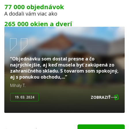
77 000 objednávok
A dodali vám viac ako
265 000 okien a dverí
“Objednávku som dostal presne a čo
najrýchlejšie, aj keď musela byť zakúpená zo
zahraničného skladu. S tovarom som spokojný,
aj s ponukou obchodu,...”
Mihály T.
ZOBRAZIŤ
19. 03. 2024