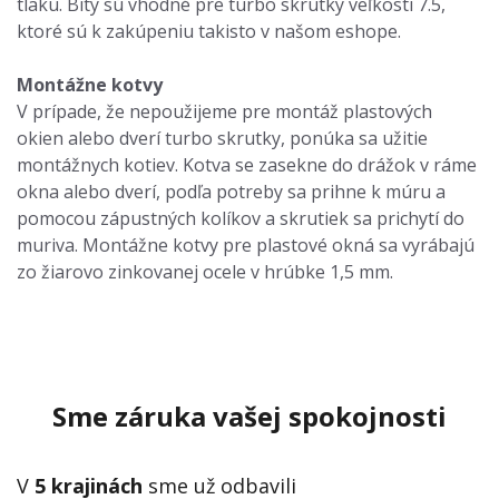
tlaku. Bity sú vhodné pre turbo skrutky veľkosti 7.5,
ktoré sú k zakúpeniu takisto v našom eshope.
Montážne kotvy
V prípade, že nepoužijeme pre montáž plastových
okien alebo dverí turbo skrutky, ponúka sa užitie
montážnych kotiev. Kotva se zasekne do drážok v ráme
okna alebo dverí, podľa potreby sa prihne k múru a
pomocou zápustných kolíkov a skrutiek sa prichytí do
muriva. Montážne kotvy pre plastové okná sa vyrábajú
zo žiarovo zinkovanej ocele v hrúbke 1,5 mm.
Sme záruka vašej spokojnosti
V
5 krajinách
sme už odbavili