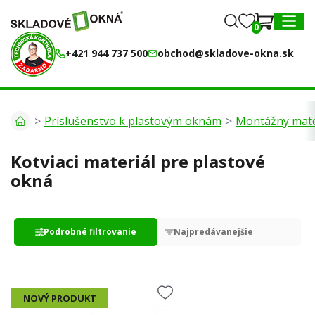
0
0
MENU
+421 944 737 500
obchod@skladove-okna.sk
Príslušenstvo k plastovým oknám
Montážny mate
Kotviaci materiál pre plastové
okná
Podrobné filtrovanie
Najpredávanejšie
Kategorie:
NOVÝ PRODUKT
Kotviaci materiál