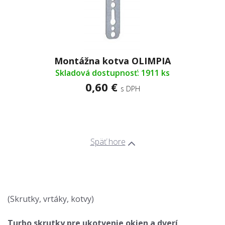
Montážna kotva OLIMPIA
Skladová dostupnosť: 1911 ks
0,60 €
s DPH
Späť hore
(Skrutky, vrtáky, kotvy)
Turbo skrutky pre ukotvenie okien a dverí