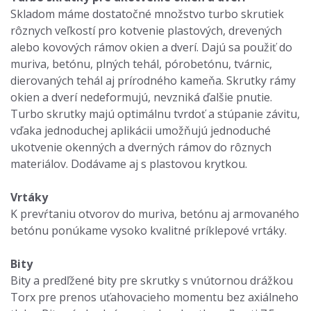
Skladom máme dostatočné množstvo turbo skrutiek
rôznych veľkostí pro kotvenie plastových, drevených
alebo kovových rámov okien a dverí. Dajú sa použiť do
muriva, betónu, plných tehál, pórobetónu, tvárnic,
dierovaných tehál aj prírodného kameňa. Skrutky rámy
okien a dverí nedeformujú, nevzniká ďalšie pnutie.
Turbo skrutky majú optimálnu tvrdoť a stúpanie závitu,
vďaka jednoduchej aplikácii umožňujú jednoduché
ukotvenie okenných a dverných rámov do rôznych
materiálov. Dodávame aj s plastovou krytkou.
Vrtáky
K prevŕtaniu otvorov do muriva, betónu aj armovaného
betónu ponúkame vysoko kvalitné príklepové vrtáky.
Bity
Bity a predľžené bity pre skrutky s vnútornou drážkou
Torx pre prenos uťahovacieho momentu bez axiálneho