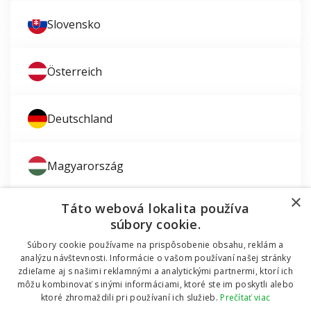
Slovensko
Österreich
Deutschland
Magyarország
×
Táto webová lokalita používa
súbory cookie.
Súbory cookie používame na prispôsobenie obsahu, reklám a
Zaujíma vás montáž okien?
analýzu návštevnosti. Informácie o vašom používaní našej stránky
zdieľame aj s našimi reklamnými a analytickými partnermi, ktorí ich
© 2011 - 2026 TT HOLDING, a.s. Už 12 rokov vám
môžu kombinovať s inými informáciami, ktoré ste im poskytli alebo
Dodávali sme okná do mobilnej chatky
pomáhame šetriť peniaze za okná a dvere.
Všetky
ktoré zhromaždili pri používaní ich služieb.
Prečítať viac
práva vyhradené Internetový obchod podporuje systém
OMNIX