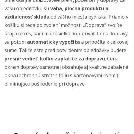
Smerodajné ukazovatele pre výpočet ceny dopravy za
vašu objednávku sú
váha, plocha produktu a
vzdialenosť skladu
od vášho miesta bydliska. Priamo v
košíku si teda po zvolení možnosti „Doprava” zvolíte
kraj a okres, kam má zásielka doputovať. Cena dopravy
sa potom
automaticky vypočíta
a pripočíta k celkovej
sume. Takže ešte pred potvrdením objednávky budete
presne vedieť, koľko zaplatíte za dopravu
. Cena
okrem dopravy samotnej obsahuje aj kvalitne zabalené
okná (ochrannú stretch fóliu s kartónovými rohmi)
eliminujúce poškodenie pri doprave.