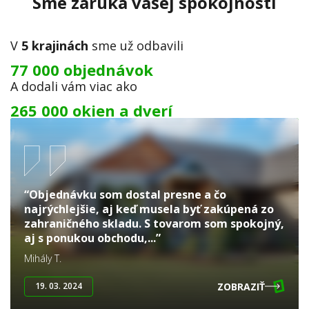
Sme záruka vašej spokojnosti
V
5 krajinách
sme už odbavili
77 000 objednávok
A dodali vám viac ako
265 000 okien a dverí
“Objednávku som dostal presne a čo
najrýchlejšie, aj keď musela byť zakúpená zo
zahraničného skladu. S tovarom som spokojný,
aj s ponukou obchodu,...”
Mihály T.
ZOBRAZIŤ
19. 03. 2024