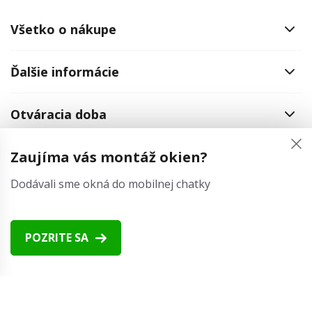
Všetko o nákupe
Ďalšie informácie
Otváracia doba
Zaujíma vás montáž okien?
Kontaktné informácie
Dodávali sme okná do mobilnej chatky
POZRITE SA
Česká republika
Slovensko