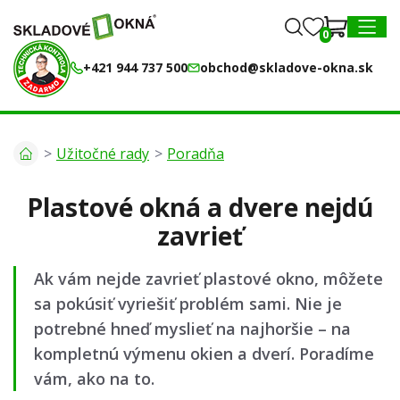
0
0
MENU
+421 944 737 500
obchod@skladove-okna.sk
Užitočné rady
Poradňa
Plastové okná a dvere nejdú
zavrieť
Ak vám nejde zavrieť plastové okno, môžete
sa pokúsiť vyriešiť problém sami. Nie je
potrebné hneď myslieť na najhoršie – na
kompletnú výmenu okien a dverí. Poradíme
vám, ako na to.