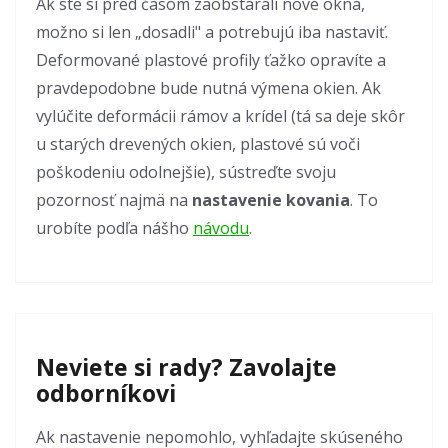
Ak ste si pred časom zaobstarali nové okná,
možno si len „dosadli" a potrebujú iba nastaviť.
Deformované plastové profily ťažko opravíte a
pravdepodobne bude nutná výmena okien. Ak
vylúčite deformácii rámov a krídel (tá sa deje skôr
u starých drevených okien, plastové sú voči
poškodeniu odolnejšie), sústreďte svoju
pozornosť najmä na
nastavenie kovania
. To
urobíte podľa nášho
návodu
.
Neviete si rady? Zavolajte
odborníkovi
Ak nastavenie nepomohlo, vyhľadajte skúseného