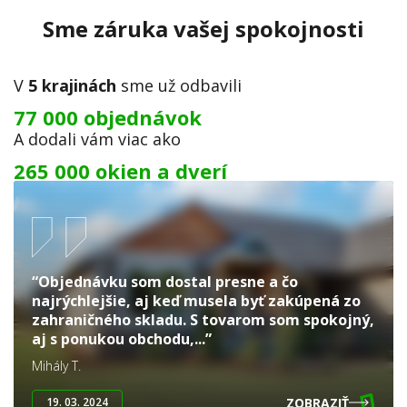
Sme záruka vašej spokojnosti
V
5 krajinách
sme už odbavili
77 000 objednávok
A dodali vám viac ako
265 000 okien a dverí
“Objednávku som dostal presne a čo
najrýchlejšie, aj keď musela byť zakúpená zo
zahraničného skladu. S tovarom som spokojný,
aj s ponukou obchodu,...”
Mihály T.
ZOBRAZIŤ
19. 03. 2024