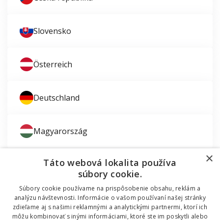
Slovensko
Österreich
Deutschland
Magyarország
×
Táto webová lokalita používa
súbory cookie.
Súbory cookie používame na prispôsobenie obsahu, reklám a
Zaujíma vás montáž okien?
analýzu návštevnosti. Informácie o vašom používaní našej stránky
zdieľame aj s našimi reklamnými a analytickými partnermi, ktorí ich
© 2011 - 2026 TT HOLDING, a.s. Už 12 rokov vám
môžu kombinovať s inými informáciami, ktoré ste im poskytli alebo
Dodávali sme okná do mobilnej chatky