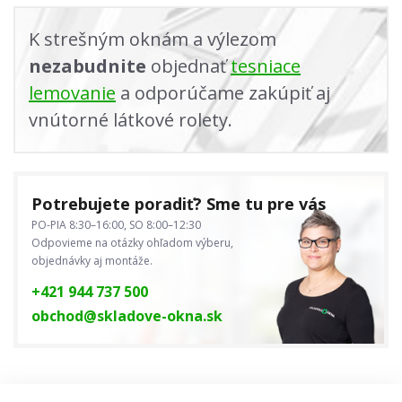
K strešným oknám a výlezom
nezabudnite
objednať
tesniace
lemovanie
a odporúčame zakúpiť aj
vnútorné látkové rolety.
Potrebujete poradiť? Sme tu pre vás
PO-PIA 8:30–16:00, SO 8:00–12:30
Odpovieme na otázky ohľadom výberu,
objednávky aj montáže.
+421 944 737 500
obchod@skladove-okna.sk