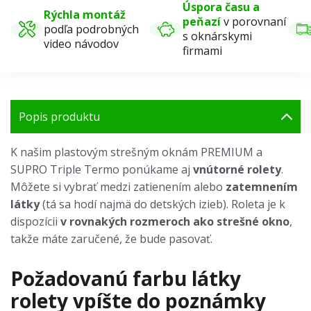
Úspora času a
Rýchla montáž
peňazí
v porovnaní
podľa podrobných
s oknárskymi
video návodov
firmami
Popis produktu
K našim plastovým strešným oknám PREMIUM a
SUPRO Triple Termo ponúkame aj
vnútorné rolety
.
Môžete si vybrať medzi zatienením alebo
zatemnením
látky
(tá sa hodí najmä do detských izieb). Roleta je k
dispozícii
v rovnakých rozmeroch ako strešné okno
,
takže máte zaručené, že bude pasovať.
Požadovanú farbu látky
rolety vpíšte do poznámky