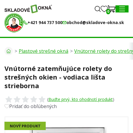
0
0
MENU
+421 944 737 500
obchod@skladove-okna.sk
Plastové strešné okná
Vnútorné rolety do stre
Vnútorné zatemňujúce rolety do
strešných okien - vodiaca lišta
strieborna
(
Buďte prvý, kto ohodnotí produkt
)
Pridať do obľúbených
NOVÝ PRODUKT