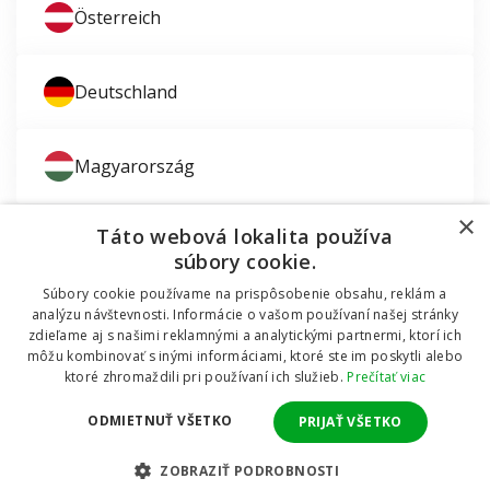
Österreich
Deutschland
Magyarország
×
Táto webová lokalita používa
súbory cookie.
Súbory cookie používame na prispôsobenie obsahu, reklám a
Zaujíma vás montáž okien?
analýzu návštevnosti. Informácie o vašom používaní našej stránky
zdieľame aj s našimi reklamnými a analytickými partnermi, ktorí ich
© 2011 - 2026 TT HOLDING, a.s. Už 12 rokov vám
môžu kombinovať s inými informáciami, ktoré ste im poskytli alebo
Dodávali sme okná do mobilnej chatky
pomáhame šetriť peniaze za okná a dvere.
Všetky
ktoré zhromaždili pri používaní ich služieb.
Prečítať viac
práva vyhradené Internetový obchod podporuje systém
OMNIX
CMS
ODMIETNUŤ VŠETKO
PRIJAŤ VŠETKO
Realizuje
POZRITE SA
ZOBRAZIŤ PODROBNOSTI