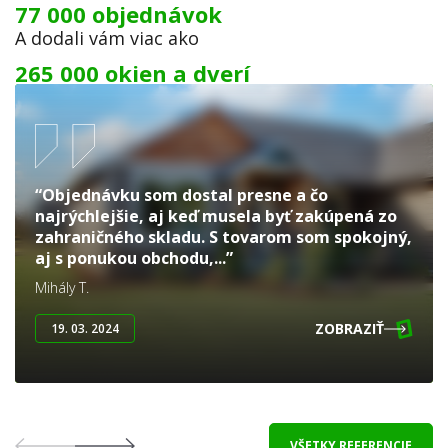
77 000 objednávok
A dodali vám viac ako
265 000 okien a dverí
“Objednávku som dostal presne a čo
najrýchlejšie, aj keď musela byť zakúpená zo
zahraničného skladu. S tovarom som spokojný,
aj s ponukou obchodu,...”
Mihály T.
ZOBRAZIŤ
19. 03. 2024
VŠETKY REFERENCIE