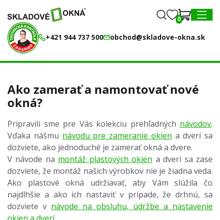
0
0
MENU
+421 944 737 500
obchod@skladove-okna.sk
Ako zamerať a namontovať nové
okná?
Pripravili sme pre Vás kolekciu prehľadných
návodov
.
Vďaka nášmu
návodu pre zameranie okien
a dverí sa
dozviete, ako jednoduché je zamerať okná a dvere.
V návode na
montáž plastových okien
a dverí sa zase
dozviete, že montáž našich výrobkov nie je žiadna veda.
Ako plastové okná udržiavať, aby Vám slúžila čo
najdlhšie a ako ich nastaviť v prípade, že drhnú, sa
dozviete v
návode na obsluhu, údržbe a nastavenie
okien a dverí
.