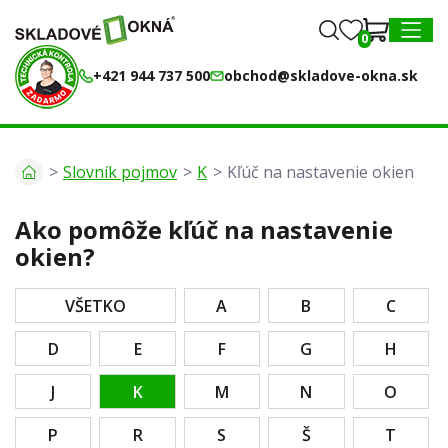
0
0
MENU
+421 944 737 500
obchod@skladove-okna.sk
Slovník pojmov
K
Kľúč na nastavenie okien
Ako pomôže kľúč na nastavenie
okien?
VŠETKO
A
B
C
D
E
F
G
H
J
K
M
N
O
P
R
S
Š
T