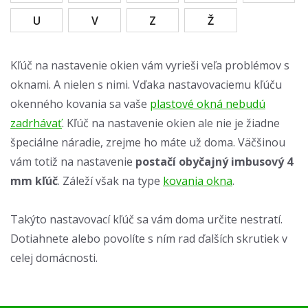
U
V
Z
Ž
Kľúč na nastavenie okien vám vyrieši veľa problémov s
oknami. A nielen s nimi. Vďaka nastavovaciemu kľúču
okenného kovania sa vaše
plastové okná nebudú
zadrhávať
. Kľúč na nastavenie okien ale nie je žiadne
špeciálne náradie, zrejme ho máte už doma. Väčšinou
vám totiž na nastavenie
postačí obyčajný imbusový 4
mm kľúč
. Záleží však na type
kovania okna
.
Takýto nastavovací kľúč sa vám doma určite nestratí.
Dotiahnete alebo povolíte s ním rad ďalších skrutiek v
celej domácnosti.