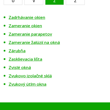
U
V
Z
Ž
Zadrhávanie okien
Zameranie okien
Zameranie parapetov
Zameranie žalúzií na okná
Zárubňa
Zasklievacia lišta
Zvislé okná
Zvukovo izolačné sklá
Zvukový útlm okna