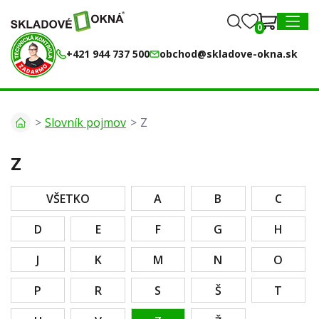
0
0
MENU
+421 944 737 500
obchod@skladove-okna.sk
Slovník pojmov
Z
Z
VŠETKO
A
B
C
D
E
F
G
H
J
K
M
N
O
P
R
S
Š
T