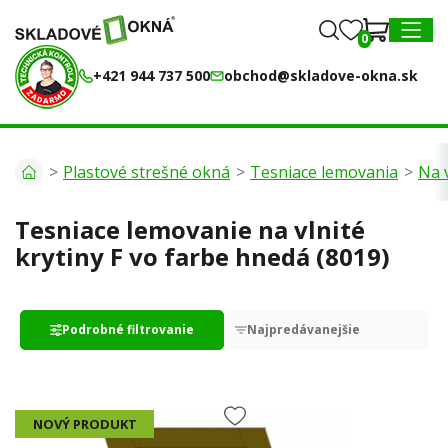
0
0
MENU
+421 944 737 500
obchod@skladove-okna.sk
Plastové strešné okná
Tesniace lemovania
Na v
Tesniace lemovanie na vlnité
krytiny F vo farbe hnedá (8019)
Podrobné filtrovanie
Najpredávanejšie
Kategorie:
NOVÝ PRODUKT
Farba,, Hnedá "(8019)