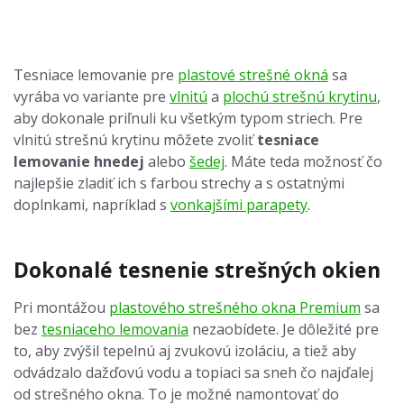
Tesniace lemovanie pre
plastové strešné okná
sa
vyrába vo variante pre
vlnitú
a
plochú strešnú krytinu
,
aby dokonale priľnuli ku všetkým typom striech. Pre
vlnitú strešnú krytinu môžete zvoliť
tesniace
lemovanie hnedej
alebo
šedej
. Máte teda možnosť čo
najlepšie zladiť ich s farbou strechy a s ostatnými
doplnkami, napríklad s
vonkajšími parapety
.
Dokonalé tesnenie strešných okien
Pri montážou
plastového strešného okna Premium
sa
bez
tesniaceho lemovania
nezaobídete. Je dôležité pre
to, aby zvýšil tepelnú aj zvukovú izoláciu, a tiež aby
odvádzalo dažďovú vodu a topiaci sa sneh čo najďalej
od strešného okna. To je možné namontovať do