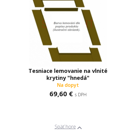
Tesniace lemovanie na vlnité
krytiny "hnedá"
Na dopyt
69,60 €
s DPH
Späť hore