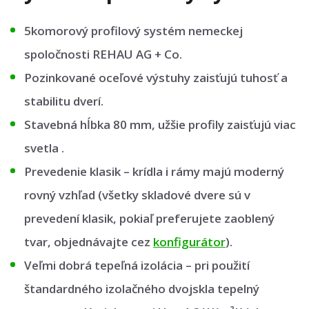
5komorový profilový systém nemeckej
spoločnosti REHAU AG + Co.
Pozinkované oceľové výstuhy zaisťujú tuhosť a
stabilitu dverí.
Stavebná hĺbka 80 mm, užšie profily zaisťujú viac
svetla .
Prevedenie klasik – krídla i rámy majú moderný
rovný vzhľad (všetky skladové dvere sú v
prevedení klasik, pokiaľ preferujete zaoblený
tvar, objednávajte cez
konfigurátor
).
Veľmi dobrá tepeľná izolácia – pri použití
štandardného izolačného dvojskla tepelný