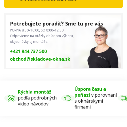
Potrebujete poradiť? Sme tu pre vás
PO-PIA 8:30–16:00, SO 8:00–12:30
Odpovieme na otázky ohľadom výberu,
objednávky aj montáže.
+421 944 737 500
obchod@skladove-okna.sk
Úspora času a
Rýchla montáž
peňazí
v porovnaní
podľa podrobných
s oknárskymi
video návodov
firmami