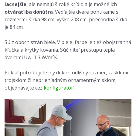
lacnejšie
, ale nemajú široké krídlo a je možné ich
otvárať iba donútra
. Vedľajšie dvere ponúkame s
rozmermi: šírka 98 cm, výška 208 cm, priechodná šírka
je 84 cm.
Sú z oboch strán biele. V bielej farbe je tiež obojstranná
kľučka a krytky kovania. Súčiniteľ prestupu tepla
dverami Uw=1.3 W/m²K.
Pokiaľ potrebujete iný dekor, odlišný rozmer, zasklenie
trojsklom či nepriehľadným ornamentným sklom,
objednávajte cez
konfigurátor
).