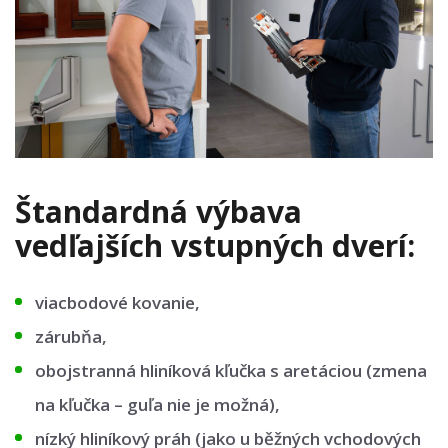
Štandardná výbava
vedľajších vstupných dverí:
viacbodové kovanie,
zárubňa,
obojstranná hliníková kľučka s aretáciou (zmena
na kľučka – guľa nie je možná),
nízký hliníkový práh (jako u běžných vchodových