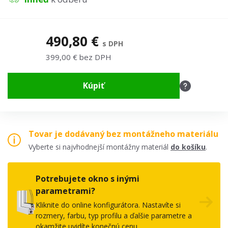
490,80 €
s DPH
399,00 € bez DPH
Kúpiť
Tovar je dodávaný bez montážneho materiálu
Vyberte si najvhodnejší montážny materiál
do košíku
.
Potrebujete okno s inými
parametrami?
Kliknite do online konfigurátora. Nastavíte si
rozmery, farbu, typ profilu a ďalšie parametre a
okamžite uvidíte konečnú cenu.