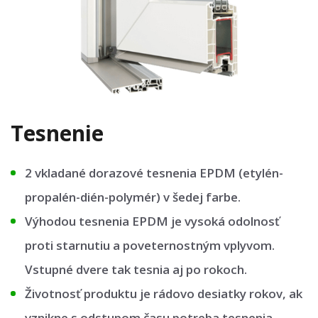
Tesnenie
2 vkladané dorazové tesnenia EPDM (etylén-
propalén-dién-polymér) v šedej farbe.
Výhodou tesnenia EPDM je vysoká odolnosť
proti starnutiu a poveternostným vplyvom.
Vstupné dvere tak tesnia aj po rokoch.
Životnosť produktu je rádovo desiatky rokov, ak
vznikne s odstupom času potreba tesnenia