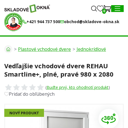
0
0
MENU
+421 944 737 500
obchod@skladove-okna.sk
Plastové vchodové dvere
Jednokrídlové
Vedľajšie vchodové dvere REHAU
Smartline+, plné, pravé 980 x 2080
(
Buďte prvý, kto ohodnotí produkt
)
Pridať do obľúbených
NOVÝ PRODUKT