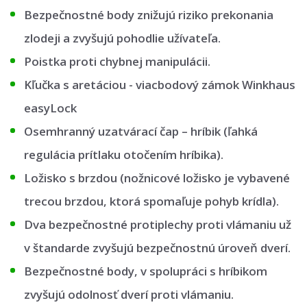
Bezpečnostné body znižujú riziko prekonania
zlodeji a zvyšujú pohodlie užívateľa.
Poistka proti chybnej manipulácii.
Kľučka s aretáciou - viacbodový zámok Winkhaus
easyLock
Osemhranný uzatvárací čap – hríbik (ľahká
regulácia prítlaku otočením hríbika).
Ložisko s brzdou (nožnicové ložisko je vybavené
trecou brzdou, ktorá spomaľuje pohyb krídla).
Dva bezpečnostné protiplechy proti vlámaniu už
v štandarde zvyšujú bezpečnostnú úroveň dverí.
Bezpečnostné body, v spolupráci s hríbikom
zvyšujú odolnosť dverí proti vlámaniu.