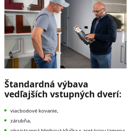
Štandardná výbava
vedľajších vstupných dverí:
viacbodové kovanie,
zárubňa,
obojstranná hliníková kľučka s aretáciou (zmena