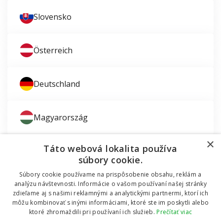
Slovensko
Österreich
Deutschland
Magyarország
×
Táto webová lokalita používa
súbory cookie.
Súbory cookie používame na prispôsobenie obsahu, reklám a
Zaujíma vás montáž okien?
analýzu návštevnosti. Informácie o vašom používaní našej stránky
zdieľame aj s našimi reklamnými a analytickými partnermi, ktorí ich
© 2011 - 2026 TT HOLDING, a.s. Už 12 rokov vám
môžu kombinovať s inými informáciami, ktoré ste im poskytli alebo
Dodávali sme okná do mobilnej chatky
pomáhame šetriť peniaze za okná a dvere.
Všetky
ktoré zhromaždili pri používaní ich služieb.
Prečítať viac
práva vyhradené Internetový obchod podporuje systém
OMNIX