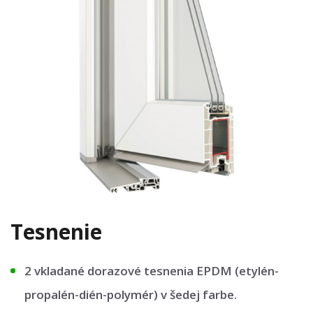
Tesnenie
2 vkladané dorazové tesnenia EPDM (etylén-
propalén-dién-polymér) v šedej farbe.