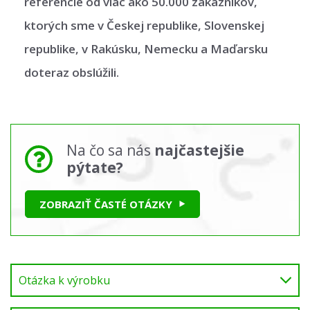
referencie od viac ako 50.000 zákazníkov,
ktorých sme v Českej republike, Slovenskej
republike, v Rakúsku, Nemecku a Maďarsku
doteraz obslúžili.
Na čo sa nás
najčastejšie
pýtate?
ZOBRAZIŤ ČASTÉ OTÁZKY
Otázka k výrobku