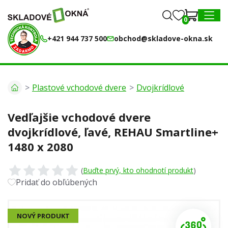
0
0
MENU
+421 944 737 500
obchod@skladove-okna.sk
Plastové vchodové dvere
Dvojkrídlové
Vedľajšie vchodové dvere
dvojkrídlové, ľavé, REHAU Smartline+
1480 x 2080
(
Buďte prvý, kto ohodnotí produkt
)
Pridať do obľúbených
NOVÝ PRODUKT