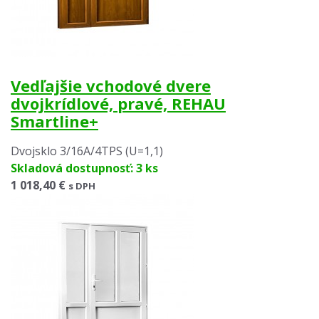
Vedľajšie vchodové dvere
dvojkrídlové, pravé, REHAU
Smartline+
Dvojsklo 3/16A/4TPS (U=1,1)
Skladová dostupnosť: 3 ks
1 018,40 €
s DPH