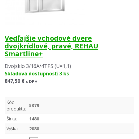
Vedľajšie vchodové dvere
dvojkrídlové, pravé, REHAU
Smartline+
Dvojsklo 3/16A/4TPS (U=1,1)
Skladová dostupnosť: 3 ks
847,50 €
s DPH
Kód
5379
produktu:
Šírka:
1480
Výška:
2080