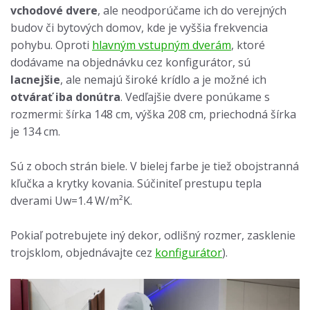
vchodové dvere
, ale neodporúčame ich do verejných
budov či bytových domov, kde je vyššia frekvencia
pohybu. Oproti
hlavným vstupným dverám
, ktoré
dodávame na objednávku cez konfigurátor, sú
lacnejšie
, ale nemajú široké krídlo a je možné ich
otvárať iba donútra
. Vedľajšie dvere ponúkame s
rozmermi: šírka 148 cm, výška 208 cm, priechodná šírka
je 134 cm.
Sú z oboch strán biele. V bielej farbe je tiež obojstranná
kľučka a krytky kovania. Súčiniteľ prestupu tepla
dverami Uw=1.4 W/m²K.
Pokiaľ potrebujete iný dekor, odlišný rozmer, zasklenie
trojsklom, objednávajte cez
konfigurátor
).