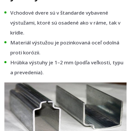
Vchodové dvere sú v štandarde vybavené
výstužami, ktoré sú osadené ako v ráme, tak v
krídle.
Materiál výstužou je pozinkovaná oceľ odolná
proti korózii.
Hrúbka výstuhy je 1–2 mm (podľa veľkosti, typu
a prevedenia).