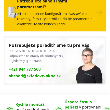
Potrebujete okno s inými
parametrami?
Kliknite do online konfigurátora. Nastavíte si
rozmery, farbu, typ profilu a ďalšie parametre a
okamžite uvidíte konečnú cenu.
Potrebujete poradiť? Sme tu pre vás
PO-PIA 8:30–16:00, SO 8:00–12:30
Odpovieme na otázky ohľadom výberu,
objednávky aj montáže.
+421 944 737 500
obchod@skladove-okna.sk
Úspora času a
Rýchla montáž
peňazí
v porovnaní
podľa podrobných