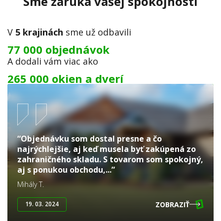
Sme záruka vašej spokojnosti
V
5 krajinách
sme už odbavili
77 000 objednávok
A dodali vám viac ako
265 000 okien a dverí
“Objednávku som dostal presne a čo
najrýchlejšie, aj keď musela byť zakúpená zo
zahraničného skladu. S tovarom som spokojný,
aj s ponukou obchodu,...”
Mihály T.
ZOBRAZIŤ
19. 03. 2024