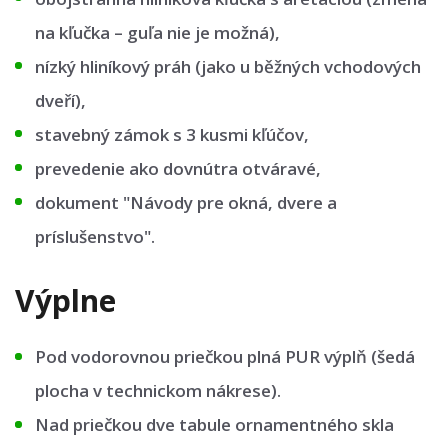
na kľučka – guľa nie je možná),
nízký hliníkový práh (jako u běžných vchodových
dveří),
stavebný zámok s 3 kusmi kľúčov,
prevedenie ako dovnútra otváravé,
dokument "Návody pre okná, dvere a
príslušenstvo".
Výplne
Pod vodorovnou priečkou plná PUR výplň (šedá
plocha v technickom nákrese).
Nad priečkou dve tabule ornamentného skla