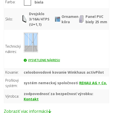
Farba:
biela
Dvojsklo
Ornament
Panel PVC
Sklo:
3/16A/4TPS
kôra
biely 25 mm
(U=1,1)
Technický
nákres:
VYSVETLENIE NÁKRESU
Kovanie:
celoobovodové kovanie Winkhaus activPilot
Profilový
systém nemeckej spoločnosti
REHAU AG + Co.
systém:
zodpovednosť za bezpečnosť výrobku:
Výrobca:
Kontakt
Zobraziť viac informácií