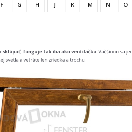
F
G
H
J
K
M
N
O
a sklápať, funguje tak iba ako ventilačka
. Väčšinou sa j
 svetla a vetráte len zriedka a trochu.