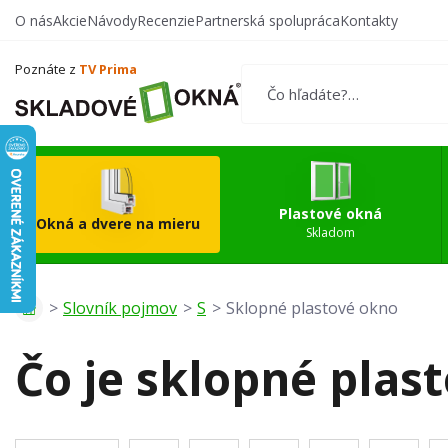
O nás
Akcie
Návody
Recenzie
Partnerská spolupráca
Kontakty
Vytvorte si vlastný
Okn
produkt
Poznáte z
TV Prima
Plastové okná
Okná a dvere na mieru
Skladom
Slovník pojmov
S
Sklopné plastové okno
Čo je sklopné plas