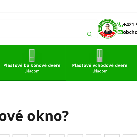
Balkónové
Vchodové
Strešné
á
dvere
dvere
okná
+421 
obch
Plastové balkónové dvere
Plastové vchodové dvere
Skladom
Skladom
tové okno?