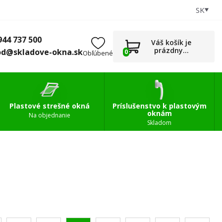
SK
+421 944 737 500
0
Príslušenstvo
obchod@skladove-okna.sk
944 737 500
Váš košík je
prázdny...
od@skladove-okna.sk
0
Obľúbené
Plastové strešné okná
Príslušenstvo k plastovým
oknám
Na objednanie
Skladom