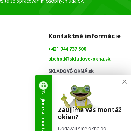
asíte so
spracovaním osobných údajov
.
Kontaktné informácie
+421 944 737 500
obchod@skladove-okna.sk
SKLADOVÉ-OKNÁ.sk
Tišnovská 2029/51
664 34 Kuřim
Zaujíma vás montáž okien?
Zaujíma vás montáž
okien?
Sledujte nás
Dodávali sme okná do