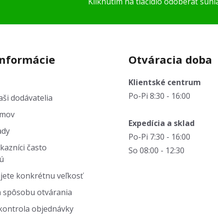
Kliknutím na tlačidlo odoberať súhl
informácie
Otváracia doba
Klientské centrum
Po-Pi 8:30 - 16:00
ši dodávatelia
jmov
Expedícia a sklad
ady
Po-Pi 7:30 - 16:00
kazníci často
So 08:00 - 12:30
ú
jete konkrétnu veľkosť
 spôsobu otvárania
kontrola objednávky