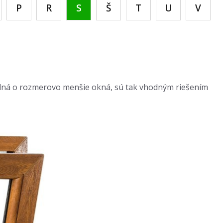
P
R
S
Š
T
U
V
edná o rozmerovo menšie okná, sú tak vhodným riešením