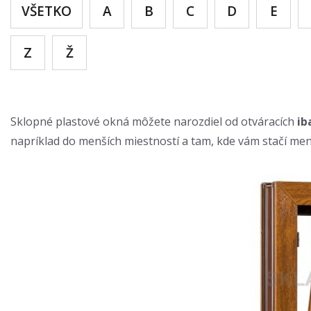
VŠETKO
A
B
C
D
E
Z
Ž
Sklopné plastové okná môžete narozdiel od otváracích
ib
napríklad do menších miestností a tam, kde vám stačí menej