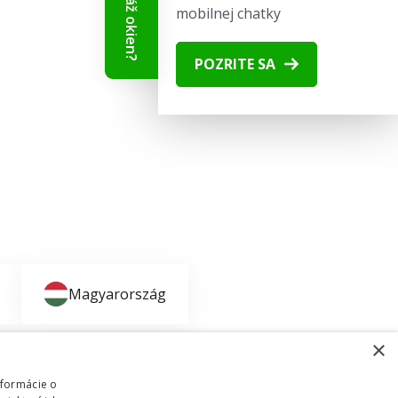
mobilnej chatky
POZRITE SA
Magyarország
×
nformácie o