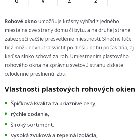
U
V
Z
Ž
Rohové okno
umožňuje krásny výhľad z jedného
miesta na dve strany domu či bytu, a na druhej strane
zabezpečí väčšie presvetlenie miestnosti. Slnečné lúče
tiež môžu dovnútra svietiť po dlhšiu dobu počas dňa, aj
keď sa slnko schová za roh. Umiestnením plastového
rohového okna na správnu svetovú stranu získate
celodenne preslnenú izbu.
Vlastnosti plastových rohových okien
Špičková kvalita za priaznivé ceny,
rýchle dodanie,
široký sortiment,
vysoká zvuková a tepelná izolácia,