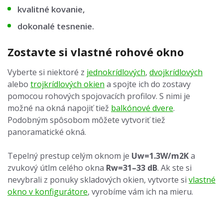
kvalitné kovanie,
dokonalé tesnenie.
Zostavte si vlastné rohové okno
Vyberte si niektoré z
jednokrídlových
,
dvojkrídlových
alebo
trojkrídlových okien
a spojte ich do zostavy
pomocou rohových spojovacích profilov. S nimi je
možné na okná napojiť tiež
balkónové dvere
.
Podobným spôsobom môžete vytvoriť tiež
panoramatické okná.
Tepelný prestup celým oknom je
Uw=1.3W/m2K
a
zvukový útlm celého okna
Rw=31–33 dB
. Ak ste si
nevybrali z ponuky skladových okien, vytvorte si
vlastné
okno v konfigurátore
, vyrobíme vám ich na mieru.