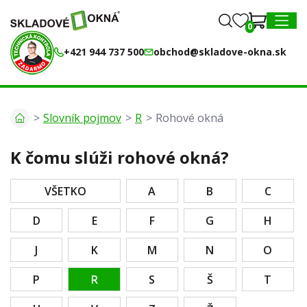
0
0
MENU
+421 944 737 500
obchod@skladove-okna.sk
Slovník pojmov
R
Rohové okná
K čomu slúži rohové okná?
VŠETKO
A
B
C
D
E
F
G
H
J
K
M
N
O
P
R
S
Š
T