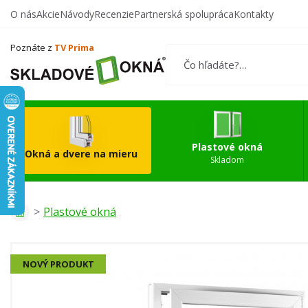
O nás
Akcie
Návody
Recenzie
Partnerská spolupráca
Kontakty
Vytvorte si vlastný
Okn
produkt
Poznáte z
TV Prima
Plastové okná
Okná a dvere na mieru
Skladom
Plastové okná
NOVÝ PRODUKT