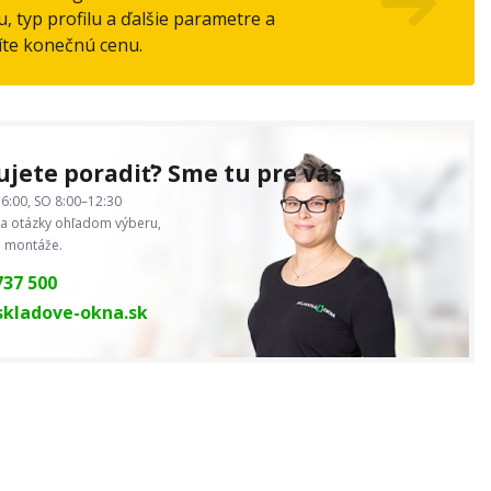
, typ profilu a ďalšie parametre a
íte konečnú cenu.
jete poradiť? Sme tu pre vás
6:00, SO 8:00–12:30
 otázky ohľadom výberu,
j montáže.
737 500
kladove-okna.sk