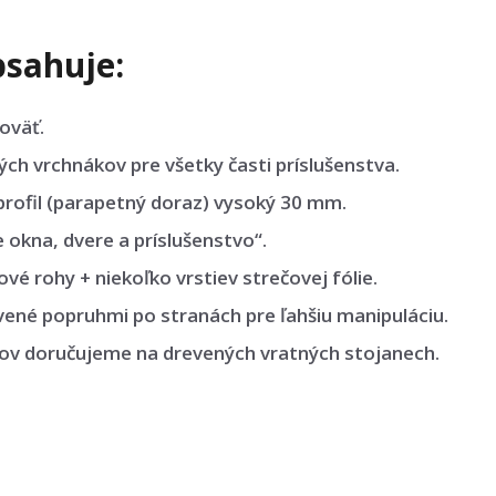
sahuje:
oväť.
h vrchnákov pre všetky časti príslušenstva.
rofil (parapetný doraz) vysoký 30 mm.
okna, dvere a príslušenstvo“.
vé rohy + niekoľko vrstiev strečovej fólie.
vené popruhmi po stranách pre ľahšiu manipuláciu.
sov doručujeme na drevených vratných stojanech.