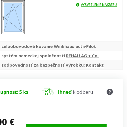
VYSVETLENIE NÁKRESU
celoobovodové kovanie Winkhaus activPilot
systém nemeckej spoločnosti
REHAU AG + Co.
zodpovednosť za bezpečnosť výrobku:
Kontakt
upnosť: 5 ks
Ihneď
k odberu
00 €