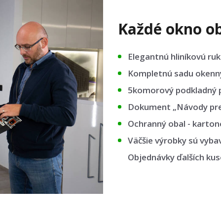
Každé okno ob
Elegantnú hliníkovú ruk
Kompletnú sadu okennýc
5komorový podkladný p
Dokument „Návody pre 
Ochranný obal - kartono
Väčšie výrobky sú vyba
Objednávky ďalších ku