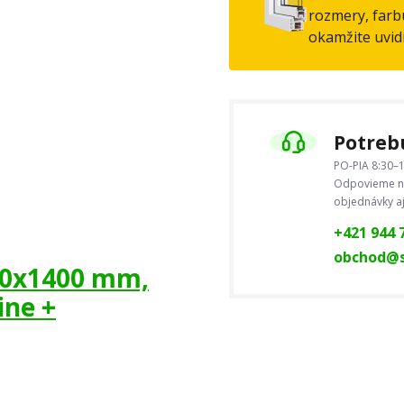
rozmery, farbu
okamžite uvid
Potrebu
PO-PIA 8:30–1
Odpovieme na
objednávky a
+421 944 
obchod@s
950x1400 mm,
ine +