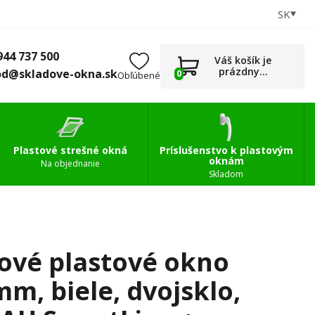
SK
+421 944 737 500
0
Príslušenstvo
obchod@skladove-okna.sk
944 737 500
Váš košík je
prázdny...
od@skladove-okna.sk
0
Obľúbené
Plastové strešné okná
Príslušenstvo k plastovým
oknám
Na objednanie
Skladom
ové plastové okno
m, biele, dvojsklo,