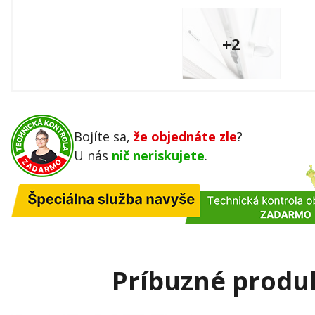
+2
Bojíte sa,
že objednáte zle
?
U nás
nič neriskujete
.
Príbuzné produ