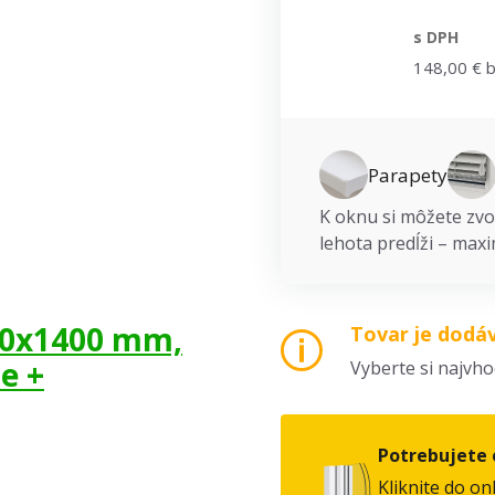
s DPH
148,00 € 
Parapety
K oknu si môžete zvol
lehota predĺži – maxi
950x1400 mm,
Tovar je dodá
e +
Vyberte si najvh
Potrebujete 
Kliknite do on