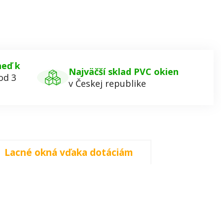
neď k
Najväčší sklad PVC okien
od 3
v Českej republike
Lacné okná vďaka dotáciám