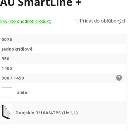
HAU SmartLine +
Pridať do obľúbených
prvý, kto ohodnotí produkt
)
5076
Jednokrídlové
950
1400
980 / 1450
biela
Dvojsklo 3/16A/4TPS (U=1,1)