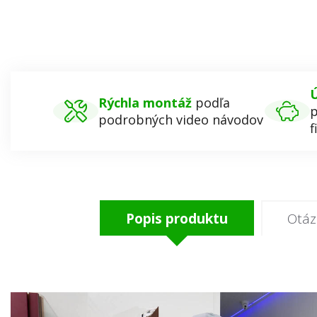
Ú
Rýchla montáž
podľa
p
podrobných video návodov
f
Popis produktu
Otáz