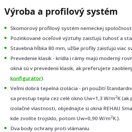
Výroba a profilový systém
5komorový profilový systém nemeckej spoločnost
Pozinkované oceľové výztuhy zaisťujú tuhosť a stab
Stavebná hĺbka 80 mm, užšie profily zaisťujú viac sv
Prevedenie klasik - krídla i rámy majú moderný rov
okná sú v prevedenii klasik, ak preferujete zaoblen
konfigurátor
).
Veľmi dobrá tepelná izolácia - pri použití štandard
2
sa prestup tepla cez celé okno Uw=1,3 W/m
K (ak 
izolačné vlastnosti, objednajte si okná REHAU Sma
2
kde zvolíte trojsklo, potom Uw=0,90 W/m
K.).
Dva body ochrany proti vlámaniu.