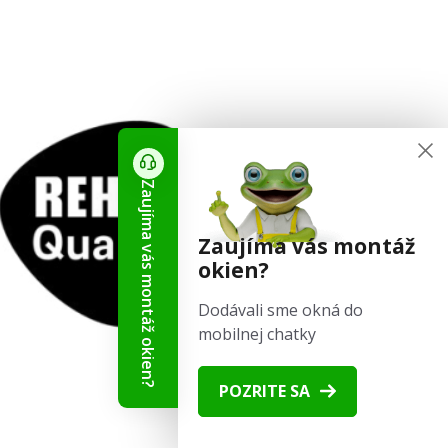
Zaujíma vás montáž okien?
Zaujíma vás montáž
okien?
Dodávali sme okná do
mobilnej chatky
POZRITE SA