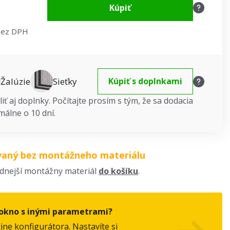
Kúpiť
bez DPH
Žalúzie
Sieťky
Kúpiť s doplnkami
iť aj doplnky. Počítajte prosím s tým, že sa dodacia
málne o 10 dní.
vaný bez montážneho materiálu
odnejší montážny materiál
do košíku
.
okno s inými parametrami?
line konfigurátora. Nastavíte si