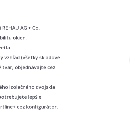
i REHAU AG + Co.
ilitu okien.
etla .
ný vzhľad (všetky skladové
ý tvar, objednávajte cez
ného izolačného dvojskla
potrebujete lepšie
rtline+ cez konfigurátor,