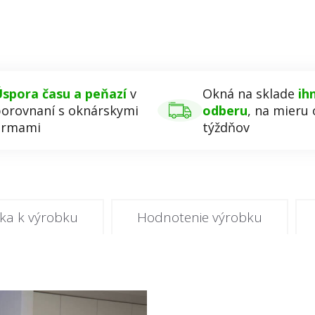
spora času a peňazí
v
Okná na sklade
ih
orovnaní s oknárskymi
odberu
, na mieru 
irmami
týždňov
ka k výrobku
Hodnotenie výrobku