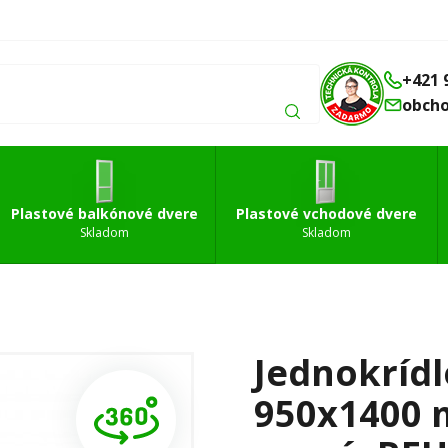
Balkónové
Vchodové
Strešné
á
dvere
dvere
okná
+421 
obch
Plastové balkónové dvere
Plastové vchodové dvere
Skladom
Skladom
Jednokrídl
950x1400 m