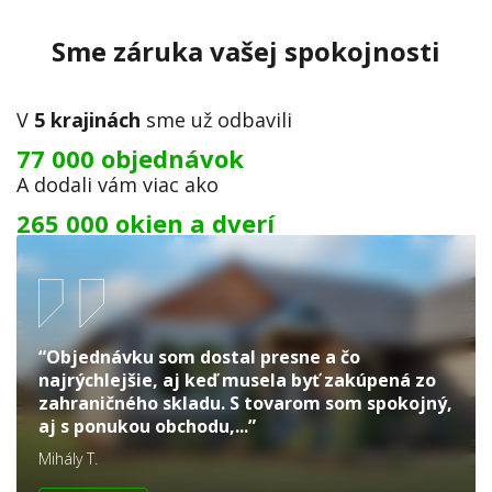
Sme záruka vašej spokojnosti
V
5 krajinách
sme už odbavili
77 000 objednávok
A dodali vám viac ako
265 000 okien a dverí
“Objednávku som dostal presne a čo
najrýchlejšie, aj keď musela byť zakúpená zo
zahraničného skladu. S tovarom som spokojný,
aj s ponukou obchodu,...”
Mihály T.