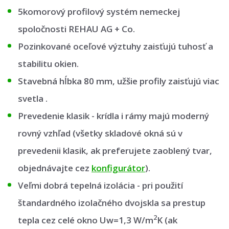
5komorový profilový systém nemeckej
spoločnosti REHAU AG + Co.
Pozinkované oceľové výztuhy zaisťujú tuhosť a
stabilitu okien.
Stavebná hĺbka 80 mm, užšie profily zaisťujú viac
svetla .
Prevedenie klasik - krídla i rámy majú moderný
rovný vzhľad (všetky skladové okná sú v
prevedenii klasik, ak preferujete zaoblený tvar,
objednávajte cez
konfigurátor
).
Veľmi dobrá tepelná izolácia - pri použití
štandardného izolačného dvojskla sa prestup
2
tepla cez celé okno Uw=1,3 W/m
K (ak