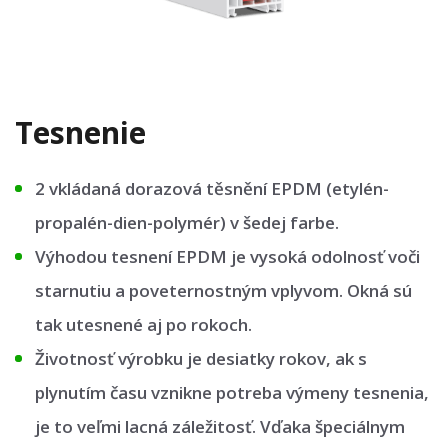
Tesnenie
2 vkládaná dorazová těsnění EPDM (etylén-
propalén-dien-polymér) v šedej farbe.
Výhodou tesnení EPDM je vysoká odolnosť voči
starnutiu a poveternostným vplyvom. Okná sú
tak utesnené aj po rokoch.
Životnosť výrobku je desiatky rokov, ak s
plynutím času vznikne potreba výmeny tesnenia,
je to veľmi lacná záležitosť. Vďaka špeciálnym