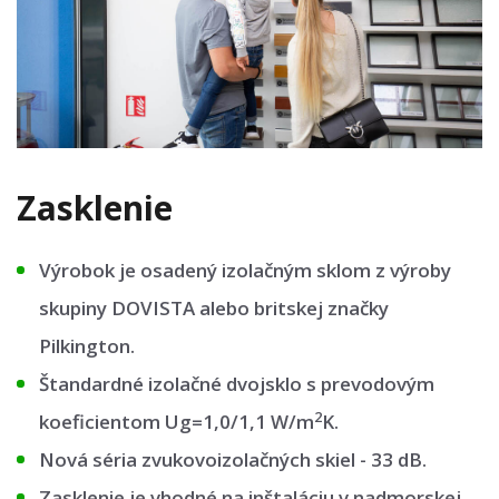
Zasklenie
Výrobok je osadený izolačným sklom z výroby
skupiny DOVISTA alebo britskej značky
Pilkington.
Štandardné izolačné dvojsklo s prevodovým
2
koeficientom Ug=1,0/1,1 W/m
K.
Nová séria zvukovoizolačných skiel - 33 dB.
Zasklenie je vhodné na inštaláciu v nadmorskej