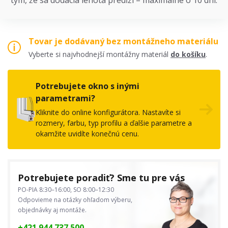
tým, že sa dodacia lehota predĺži – maximálne o 10 dní.
Tovar je dodávaný bez montážneho materiálu
Vyberte si najvhodnejší montážny materiál
do košíku
.
Potrebujete okno s inými
parametrami?
Kliknite do online konfigurátora. Nastavíte si
rozmery, farbu, typ profilu a ďalšie parametre a
okamžite uvidíte konečnú cenu.
Potrebujete poradiť? Sme tu pre vás
PO-PIA 8:30–16:00, SO 8:00–12:30
Odpovieme na otázky ohľadom výberu,
objednávky aj montáže.
+421 944 737 500