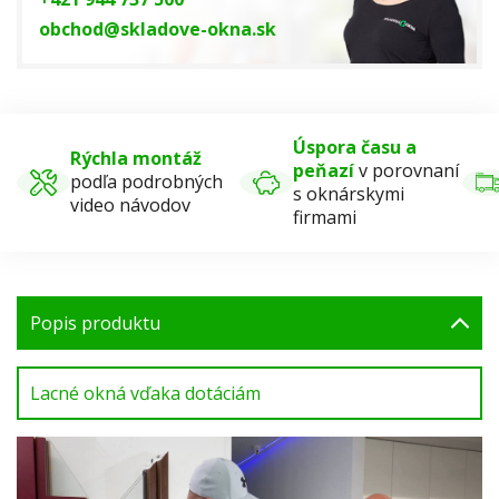
obchod@skladove-okna.sk
Úspora času a
Rýchla montáž
peňazí
v porovnaní
podľa podrobných
s oknárskymi
video návodov
firmami
Popis produktu
Lacné okná vďaka dotáciám