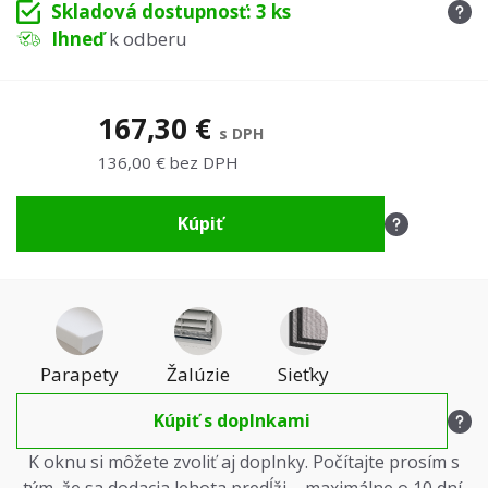
Skladová dostupnosť: 3 ks
Ihneď
k odberu
167,30 €
s DPH
136,00 € bez DPH
Kúpiť
Parapety
Žalúzie
Sieťky
Kúpiť s doplnkami
K oknu si môžete zvoliť aj doplnky. Počítajte prosím s