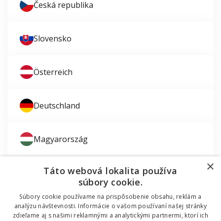
Česká republika
Slovensko
Österreich
Deutschland
Magyarország
×
Táto webová lokalita používa
súbory cookie.
Súbory cookie používame na prispôsobenie obsahu, reklám a
Zaujíma vás montáž okien?
analýzu návštevnosti. Informácie o vašom používaní našej stránky
zdieľame aj s našimi reklamnými a analytickými partnermi, ktorí ich
© 2011 - 2026 TT HOLDING, a.s. Už 12 rokov vám