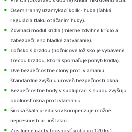
Pre OS (otváravo sklopné) krídla mikroventilácia.
Osemhranný uzamykací kolík - huba (ľahká
regulácia tlaku otáčaním huby).
Zdvíhací modul krídla (mierne zdvihne krídlo a
zabezpečí jeho hladké zatváranie).
Ložisko s brzdou (nožnicové ložisko je vybavené
trecou brzdou, ktorá spomaľuje pohyb krídla).
Dve bezpečnostné clony proti vlámaniu
štandardne zvyšujú úroveň bezpečnosti okna.
Bezpečnostné body v spolupráci s hubou zvyšujú
odolnosť okna proti vlámaniu.
Široká škála predpisov kompenzuje možné
nepresnosti pri inštalácii.
Zosilnené pánty (nosnosť krídla do 120 kg).