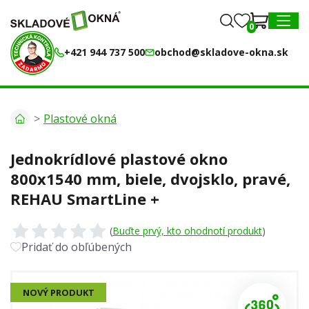
0
0
MENU
+421 944 737 500
obchod@skladove-okna.sk
Plastové okná
Jednokrídlové plastové okno
800x1540 mm, biele, dvojsklo, pravé,
REHAU SmartLine +
(
Buďte prvý, kto ohodnotí produkt
)
Pridať do obľúbených
NOVÝ PRODUKT