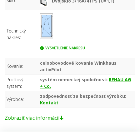
Sklo:
Dvojsklo 3/16A/4TPS (U=1,1)
Technický
nákres:
VYSVETLENIE NÁKRESU
celoobovodové kovanie Winkhaus
Kovanie:
activPilot
Profilový
systém nemeckej spoločnosti
REHAU AG
systém:
+ Co.
zodpovednosť za bezpečnosť výrobku:
Výrobca:
Kontakt
Zobraziť viac informácií