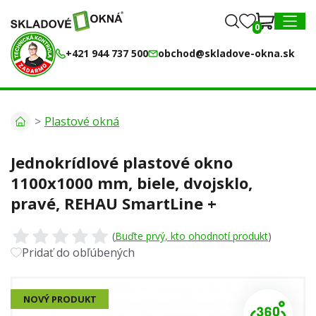
0
0
MENU
+421 944 737 500
obchod@skladove-okna.sk
Plastové okná
Jednokrídlové plastové okno
1100x1000 mm, biele, dvojsklo,
pravé, REHAU SmartLine +
(
Buďte prvý, kto ohodnotí produkt
)
Pridať do obľúbených
NOVÝ PRODUKT