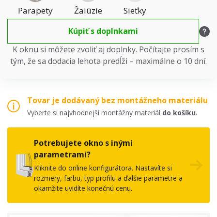
Parapety
Žalúzie
Sieťky
Kúpiť s doplnkami
K oknu si môžete zvoliť aj doplnky. Počítajte prosím s
tým, že sa dodacia lehota predĺži – maximálne o 10 dní.
Tovar je dodávaný bez montážneho materiálu
Vyberte si najvhodnejší montážny materiál
do košíku
.
Potrebujete okno s inými
parametrami?
Kliknite do online konfigurátora. Nastavíte si
rozmery, farbu, typ profilu a ďalšie parametre a
okamžite uvidíte konečnú cenu.