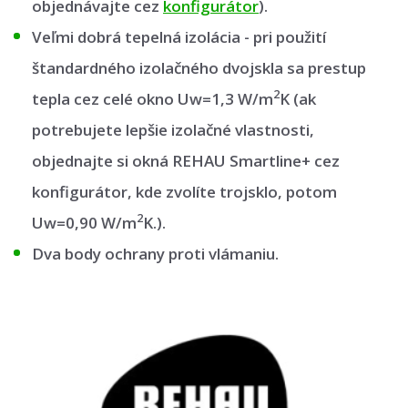
objednávajte cez
konfigurátor
).
Veľmi dobrá tepelná izolácia - pri použití
štandardného izolačného dvojskla sa prestup
2
tepla cez celé okno Uw=1,3 W/m
K (ak
potrebujete lepšie izolačné vlastnosti,
objednajte si okná REHAU Smartline+ cez
konfigurátor, kde zvolíte trojsklo, potom
2
Uw=0,90 W/m
K.).
Dva body ochrany proti vlámaniu.