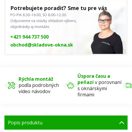
Potrebujete poradiť? Sme tu pre vás
PO-PIA 8:30–16:00, SO 8:00–12:30
Odpovieme na otázky ohľadom výberu,
objednávky aj montáže.
+421 944 737 500
obchod@skladove-okna.sk
Úspora času a
Rýchla montáž
peňazí
v porovnaní
podľa podrobných
s oknárskymi
video návodov
firmami
Popis produktu