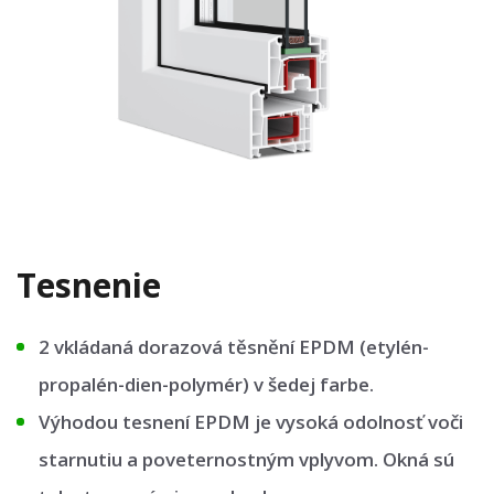
Tesnenie
2 vkládaná dorazová těsnění EPDM (etylén-
propalén-dien-polymér) v šedej farbe.
Výhodou tesnení EPDM je vysoká odolnosť voči
starnutiu a poveternostným vplyvom. Okná sú