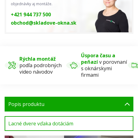
objednávky aj montáže.
+421 944 737 500
obchod@skladove-okna.sk
Úspora času a
Rýchla montáž
peňazí
v porovnaní
podľa podrobných
s oknárskymi
video návodov
firmami
Popis produktu
Lacné dvere vďaka dotáciám