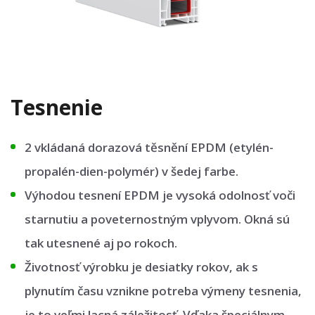
Tesnenie
2 vkládaná dorazová těsnění EPDM (etylén-
propalén-dien-polymér) v šedej farbe.
Výhodou tesnení EPDM je vysoká odolnosť voči
starnutiu a poveternostným vplyvom. Okná sú
tak utesnené aj po rokoch.
Životnosť výrobku je desiatky rokov, ak s
plynutím času vznikne potreba výmeny tesnenia,
je to veľmi lacná záležitosť. Vďaka špeciálnym