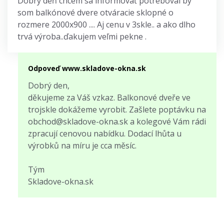
Dobrý deň chcem sa informovať potreboval by
som balkónové dvere otváracie sklopné o
rozmere 2000x900 .... Aj cenu v 3skle.. a ako dlho
trvá výroba..ďakujem veľmi pekne .
Odpoveď www.skladove-okna.sk
Dobrý den,
děkujeme za Váš vzkaz. Balkonové dveře ve
trojskle dokážeme vyrobit. Zašlete poptávku na
obchod@skladove-okna.sk a kolegové Vám rádi
zpracují cenovou nabídku. Dodací lhůta u
výrobků na míru je cca měsíc.
Tým
Skladove-okna.sk