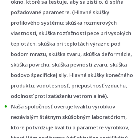
okno, ktoré sa testuje, aby sa zistilo, či spĺňa
požadované parametre. (Hlavné skúšky
profilového systému: skúška rozmerových
vlastností, skúška rozťažnosti pece pri vysokých
teplotách, skúška pri teplotách výrazne pod
bodom mrazu, skúška tvaru, skúška deformácie,
skúška povrchu, skúška pevnosti zvaru, skúška
bodovo špecifickej sily. Hlavné skúšky konečného
produktu: vodotesnosť, priepustnosť vzduchu,
odolnosť proti zaťaženiu vetrom a iné).
Naša spoločnosť overuje kvalitu výrobkov
nezávislým štátnym skúšobným laboratóriom,
ktoré potvrdzuje kvalitu a parametre výrobkov,
ktoré Vám dodávame (viď aktuálne certifikáty).