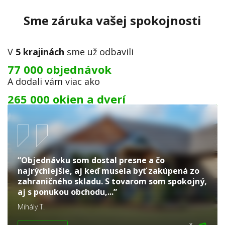
Sme záruka vašej spokojnosti
V
5 krajinách
sme už odbavili
77 000 objednávok
A dodali vám viac ako
265 000 okien a dverí
“Objednávku som dostal presne a čo
najrýchlejšie, aj keď musela byť zakúpená zo
zahraničného skladu. S tovarom som spokojný,
aj s ponukou obchodu,...”
Mihály T.