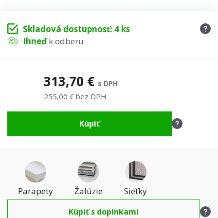
Skladová dostupnosť: 4 ks
Ihneď
k odberu
313,70 €
s DPH
255,00 € bez DPH
Kúpiť
Parapety
Žalúzie
Sieťky
Kúpiť s doplnkami