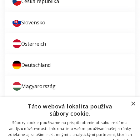
Česká republika
Slovensko
Österreich
Deutschland
Magyarország
×
Táto webová lokalita používa
súbory cookie.
Súbory cookie používame na prispôsobenie obsahu, reklám a
Zaujíma vás montáž okien?
analýzu návštevnosti. Informácie o vašom používaní našej stránky
zdieľame aj s našimi reklamnými a analytickými partnermi, ktorí ich
© 2011 - 2026 TT HOLDING, a.s. Už 12 rokov vám