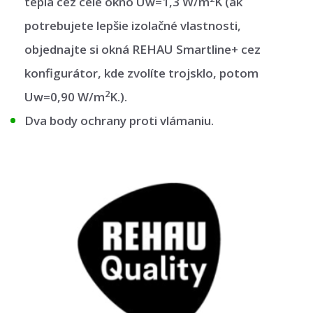
tepla cez celé okno Uw=1,3 W/m
K (ak
potrebujete lepšie izolačné vlastnosti,
objednajte si okná REHAU Smartline+ cez
konfigurátor, kde zvolíte trojsklo, potom
2
Uw=0,90 W/m
K.).
Dva body ochrany proti vlámaniu.