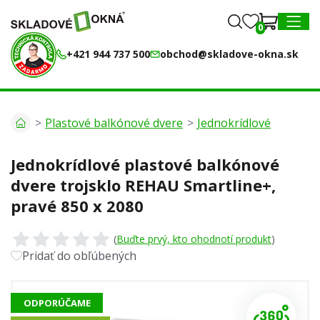
0
0
MENU
+421 944 737 500
obchod@skladove-okna.sk
Plastové balkónové dvere
Jednokrídlové
Jednokrídlové plastové balkónové
dvere trojsklo REHAU Smartline+,
pravé 850 x 2080
(
Buďte prvý, kto ohodnotí produkt
)
Pridať do obľúbených
ODPORÚČAME