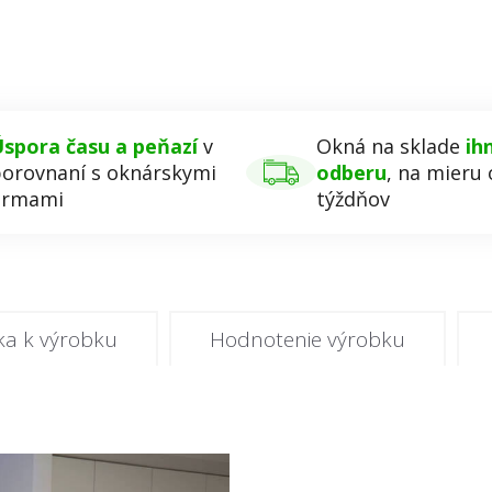
spora času a peňazí
v
Okná na sklade
ih
orovnaní s oknárskymi
odberu
, na mieru 
irmami
týždňov
ka k výrobku
Hodnotenie výrobku