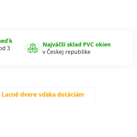
neď k
Najväčší sklad PVC okien
od 3
v Českej republike
Lacné dvere vďaka dotáciám