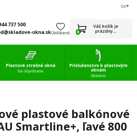
SK
+421 944 737 500
0
Príslušenstvo
obchod@skladove-okna.sk
944 737 500
Váš košík je
prázdny...
od@skladove-okna.sk
0
Obľúbené
Plastové strešné okná
Príslušenstvo k plastovým
oknám
Na objednanie
Skladom
ové plastové balkónové
U Smartline+, ľavé 800