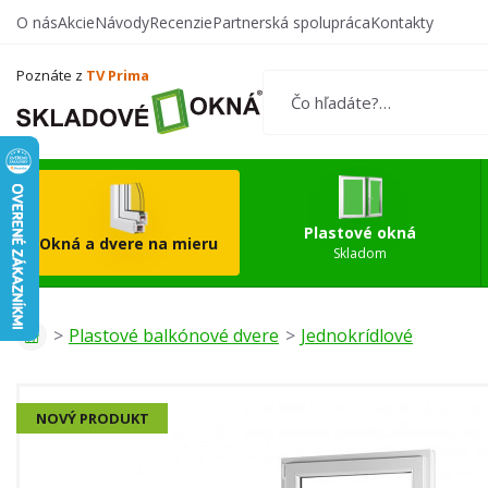
O nás
Akcie
Návody
Recenzie
Partnerská spolupráca
Kontakty
Vytvorte si vlastný
Okn
produkt
Poznáte z
TV Prima
Plastové okná
Okná a dvere na mieru
Skladom
Plastové balkónové dvere
Jednokrídlové
NOVÝ PRODUKT