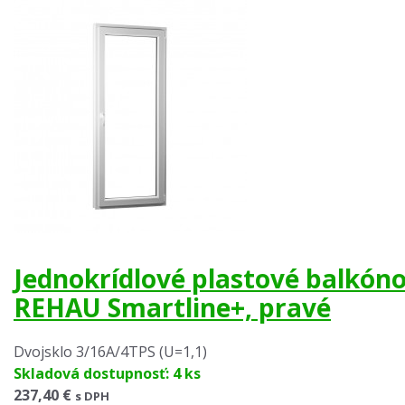
Jednokrídlové plastové balkón
REHAU Smartline+, pravé
Dvojsklo 3/16A/4TPS (U=1,1)
Skladová dostupnosť: 4 ks
237,40 €
s DPH