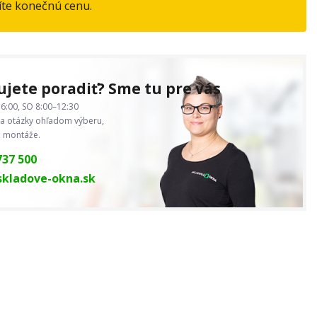
íte konečnú cenu.
jete poradiť? Sme tu pre vás
6:00, SO 8:00–12:30
 otázky ohľadom výberu,
j montáže.
737 500
kladove-okna.sk