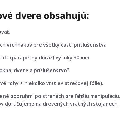
vé dvere obsahujú:
oväť.
 vrchnákov pre všetky časti príslušenstva.
ofil (parapetný doraz) vysoký 30 mm.
kna, dvete a príslušenstvo“.
é rohy + niekoľko vrstiev strečovej fólie).
ené popruhmi po stranách pre ľahšiu manipuláciu.
ov doručujeme na drevených vratných stojanech.