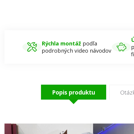
Ú
Rýchla montáž
podľa
p
podrobných video návodov
f
Popis produktu
Otáz