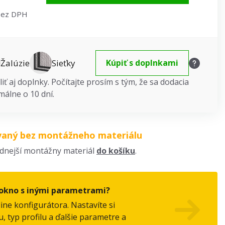
bez DPH
Žalúzie
Sieťky
Kúpiť s doplnkami
iť aj doplnky. Počítajte prosím s tým, že sa dodacia
málne o 10 dní.
vaný bez montážneho materiálu
odnejší montážny materiál
do košíku
.
okno s inými parametrami?
line konfigurátora. Nastavíte si
, typ profilu a ďalšie parametre a