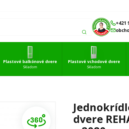
Balkónové
Vchodové
Strešné
á
dvere
dvere
okná
+421 
obch
Plastové balkónové dvere
Plastové vchodové dvere
Skladom
Skladom
Jednokrídl
dvere REHA