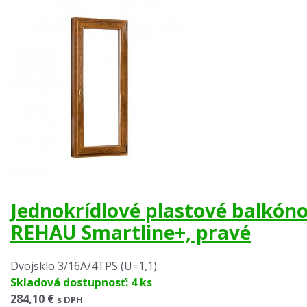
Jednokrídlové plastové balkón
REHAU Smartline+, pravé
Dvojsklo 3/16A/4TPS (U=1,1)
Skladová dostupnosť: 4 ks
284,10 €
s DPH