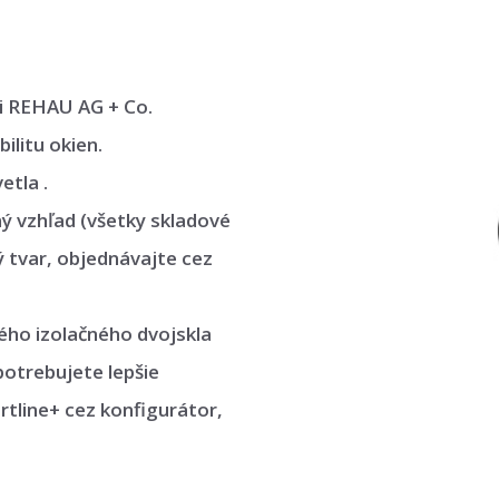
i REHAU AG + Co.
ilitu okien.
etla .
ný vzhľad (všetky skladové
ý tvar, objednávajte cez
ného izolačného dvojskla
potrebujete lepšie
rtline+ cez konfigurátor,