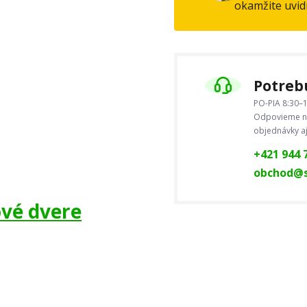
okamžite uvid
Potrebu
PO-PIA 8:30–1
Odpovieme na
objednávky a
+421 944 
obchod@s
ové dvere