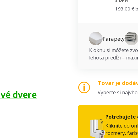
s DPH
193,00 € 
Parapety
K oknu si môžete zvol
lehota predĺži – maxi
Tovar je dodá
ové dvere
Vyberte si najvh
Potrebujete 
Kliknite do on
rozmery, farbu