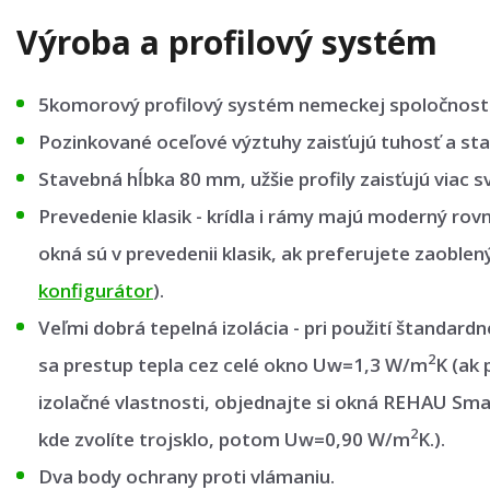
Výroba a profilový systém
5komorový profilový systém nemeckej spoločnost
Pozinkované oceľové výztuhy zaisťujú tuhosť a stab
Stavebná hĺbka 80 mm, užšie profily zaisťujú viac sv
Prevedenie klasik - krídla i rámy majú moderný rov
okná sú v prevedenii klasik, ak preferujete zaoblen
konfigurátor
).
Veľmi dobrá tepelná izolácia - pri použití štandard
2
sa prestup tepla cez celé okno Uw=1,3 W/m
K (ak 
izolačné vlastnosti, objednajte si okná REHAU Sma
2
kde zvolíte trojsklo, potom Uw=0,90 W/m
K.).
Dva body ochrany proti vlámaniu.