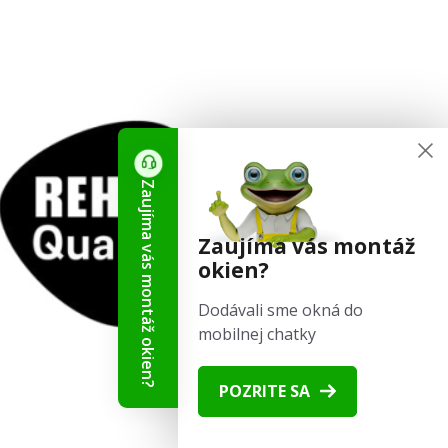
Zaujíma vás montáž okien?
Zaujíma vás montáž
okien?
Dodávali sme okná do
mobilnej chatky
POZRITE SA