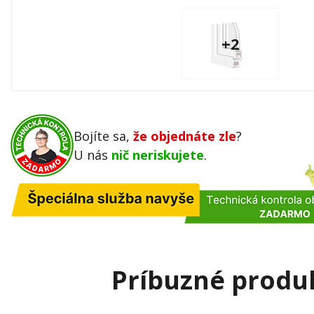
+2
Bojíte sa,
že objednáte zle
?
U nás
nič neriskujete
.
Príbuzné produ