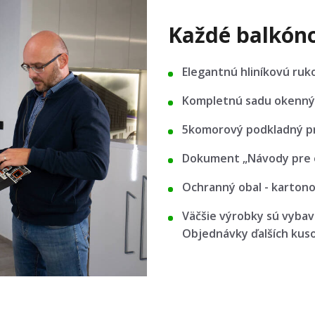
Každé balkóno
Elegantnú hliníkovú ruk
Kompletnú sadu okenných
5komorový podkladný pr
Dokument „Návody pre o
Ochranný obal - kartonov
Väčšie výrobky sú vybav
Objednávky ďalších kus