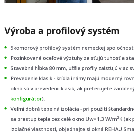
Výroba a profilový systém
5komorový profilový systém nemeckej spoločnost
Pozinkované oceľové výztuhy zaisťujú tuhosť a stab
Stavebná hĺbka 80 mm, užšie profily zaisťujú viac sv
Prevedenie klasik - krídla i rámy majú moderný rov
okná sú v prevedenii klasik, ak preferujete zaoblen
konfigurátor
).
Veľmi dobrá tepelná izolácia - pri použití štandard
2
sa prestup tepla cez celé okno Uw=1,3 W/m
K (ak 
izolačné vlastnosti, objednajte si okná REHAU Sma