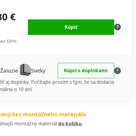
80 €
Kúpiť
bez DPH
Žalúzie
Sieťky
Kúpiť s doplnkami
iť aj doplnky. Počítajte prosím s tým, že sa dodacia
málne o 10 dní.
vaný bez montážneho materiálu
odnejší montážny materiál
do košíku
.