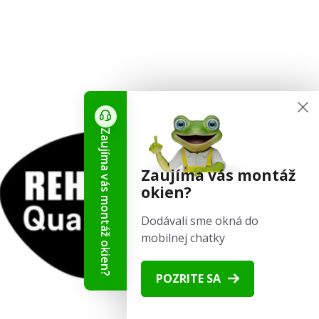
Zaujíma vás montáž okien?
Zaujíma vás montáž
okien?
Dodávali sme okná do
mobilnej chatky
POZRITE SA