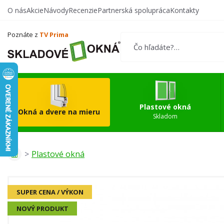
O nás
Akcie
Návody
Recenzie
Partnerská spolupráca
Kontakty
Vytvorte si vlastný
Okn
produkt
Poznáte z
TV Prima
Plastové okná
Okná a dvere na mieru
Skladom
Plastové okná
SUPER CENA / VÝKON
NOVÝ PRODUKT