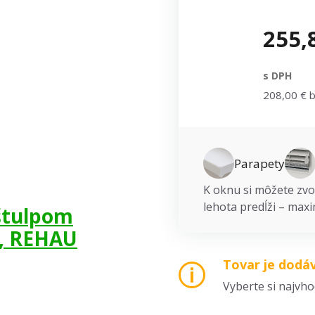
255,
s DPH
208,00 € 
Parapety
K oknu si môžete zvol
lehota predĺži – maxi
 štulpom
é, REHAU
Tovar je dodá
Vyberte si najvh