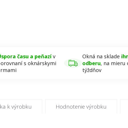
spora času a peňazí
v
Okná na sklade
ih
orovnaní s oknárskymi
odberu
, na mieru 
irmami
týždňov
ka k výrobku
Hodnotenie výrobku