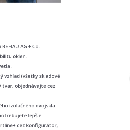
i REHAU AG + Co.
ilitu okien.
etla .
ný vzhľad (všetky skladové
ý tvar, objednávajte cez
ného izolačného dvojskla
potrebujete lepšie
rtline+ cez konfigurátor,