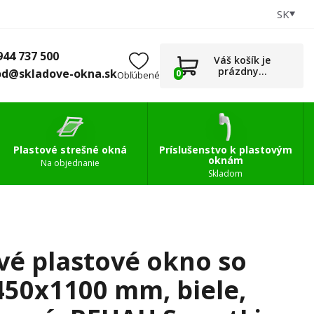
SK
+421 944 737 500
0
Príslušenstvo
obchod@skladove-okna.sk
944 737 500
Váš košík je
prázdny...
od@skladove-okna.sk
0
Obľúbené
Plastové strešné okná
Príslušenstvo k plastovým
oknám
Na objednanie
Skladom
vé plastové okno so
450x1100 mm, biele,