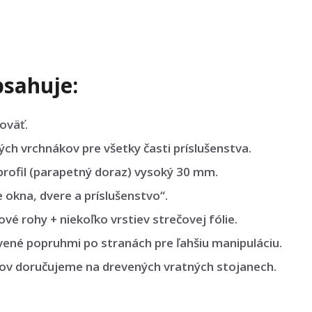
sahuje:
oväť.
h vrchnákov pre všetky časti príslušenstva.
rofil (parapetný doraz) vysoký 30 mm.
okna, dvere a príslušenstvo“.
vé rohy + niekoľko vrstiev strečovej fólie.
vené popruhmi po stranách pre ľahšiu manipuláciu.
sov doručujeme na drevených vratných stojanech.