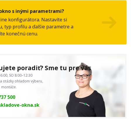
okno s inými parametrami?
line konfigurátora. Nastavíte si
, typ profilu a ďalšie parametre a
íte konečnú cenu.
jete poradiť? Sme tu pre vás
6:00, SO 8:00–12:30
 otázky ohľadom výberu,
j montáže.
737 500
kladove-okna.sk