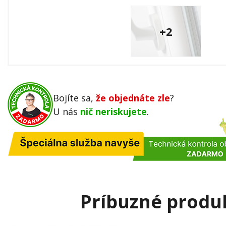
+2
Bojíte sa,
že objednáte zle
?
U nás
nič neriskujete
.
Príbuzné produ