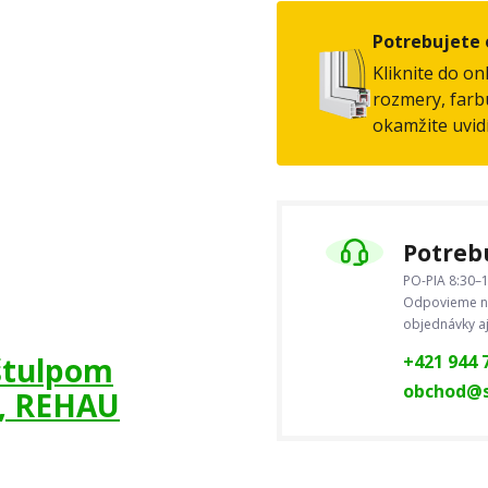
Potrebujete 
Kliknite do on
rozmery, farbu
okamžite uvid
Potrebu
PO-PIA 8:30–1
Odpovieme na
objednávky a
 štulpom
+421 944 
obchod@s
é, REHAU