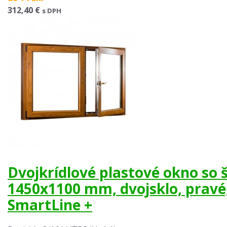
312,40 €
s DPH
Dvojkrídlové plastové okno so
1450x1100 mm, dvojsklo, prav
SmartLine +