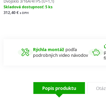
Dvojsklo 3/16A/4TPS (U=1,1)
Skladová dostupnosť: 5 ks
312,40 €
s DPH
Ú
Rýchla montáž
podľa
p
podrobných video návodov
f
Popis produktu
Otáz