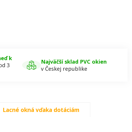
neď k
Najväčší sklad PVC okien
od 3
v Českej republike
Lacné okná vďaka dotáciám