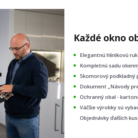
Každé okno ob
Elegantnú hliníkovú ruk
Kompletnú sadu okennýc
5komorový podkladný p
Dokument „Návody pre 
Ochranný obal - kartono
Väčšie výrobky sú vyba
Objednávky ďalších ku