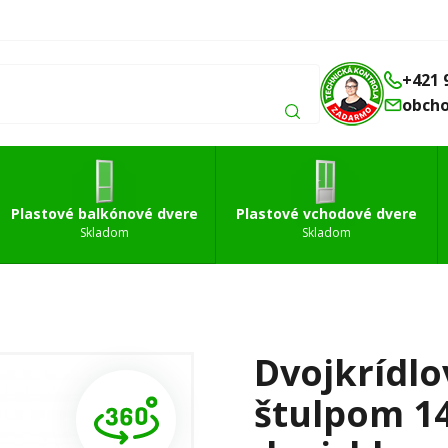
Balkónové
Vchodové
Strešné
á
dvere
dvere
okná
+421 
obch
Plastové balkónové dvere
Plastové vchodové dvere
Skladom
Skladom
Dvojkrídlo
štulpom 1