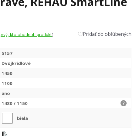
pravé, REHAU SmartLine
Pridať do obľúbených
prvý, kto ohodnotí produkt
)
5157
Dvojkrídlové
1450
1100
ano
1480 / 1150
biela