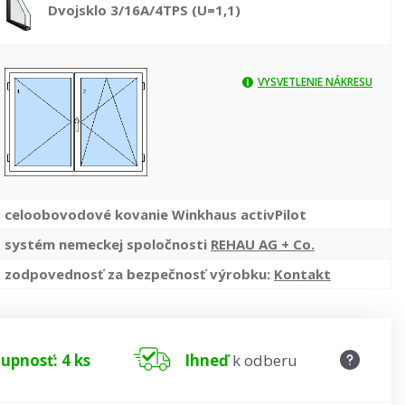
Dvojsklo 3/16A/4TPS (U=1,1)
VYSVETLENIE NÁKRESU
celoobovodové kovanie Winkhaus activPilot
systém nemeckej spoločnosti
REHAU AG + Co.
zodpovednosť za bezpečnosť výrobku:
Kontakt
upnosť: 4 ks
Ihneď
k odberu