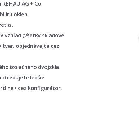
i REHAU AG + Co.
ilitu okien.
etla .
ný vzhľad (všetky skladové
ý tvar, objednávajte cez
ného izolačného dvojskla
potrebujete lepšie
rtline+ cez konfigurátor,