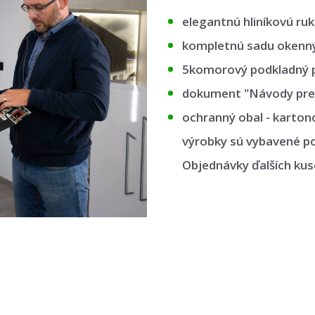
elegantnú hliníkovú ruk
kompletnú sadu okennýc
5komorový podkladný p
dokument "Návody pre o
ochranný obal - kartono
výrobky sú vybavené po
Objednávky ďalších kus