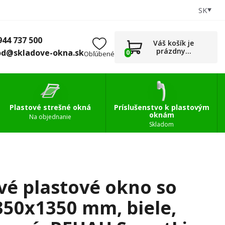
SK
+421 944 737 500
0
Príslušenstvo
obchod@skladove-okna.sk
944 737 500
Váš košík je
prázdny...
od@skladove-okna.sk
0
Obľúbené
Plastové strešné okná
Príslušenstvo k plastovým
oknám
Na objednanie
Skladom
vé plastové okno so
350x1350 mm, biele,