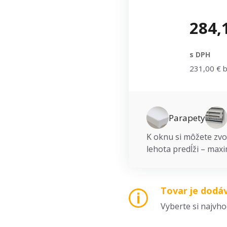
284,
s DPH
231,00 € 
Parapety
K oknu si môžete zvol
lehota predĺži – maxi
Tovar je dodá
Vyberte si najvh