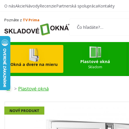
O nás
Akcie
Návody
Recenzie
Partnerská spolupráca
Kontakty
Vytvorte si vlastný
Okn
produkt
Poznáte z
TV Prima
Plastové okná
Okná a dvere na mieru
Skladom
Plastové okná
NOVÝ PRODUKT