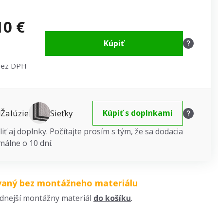
10 €
Kúpiť
bez DPH
Žalúzie
Sieťky
Kúpiť s doplnkami
iť aj doplnky. Počítajte prosím s tým, že sa dodacia
málne o 10 dní.
vaný bez montážneho materiálu
odnejší montážny materiál
do košíku
.