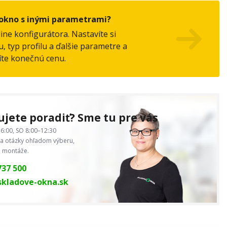
okno s inými parametrami?
line konfigurátora. Nastavíte si
, typ profilu a ďalšie parametre a
íte konečnú cenu.
jete poradiť? Sme tu pre vás
6:00, SO 8:00–12:30
 otázky ohľadom výberu,
j montáže.
737 500
kladove-okna.sk