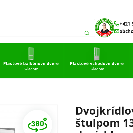
Balkónové
Vchodové
Strešné
á
dvere
dvere
okná
+421 
obch
Plastové balkónové dvere
Plastové vchodové dvere
Skladom
Skladom
Dvojkrídlo
štulpom 1