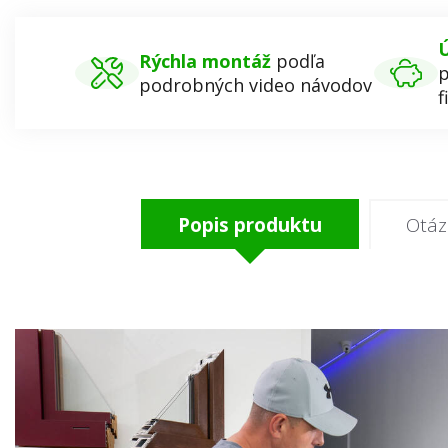
Ú
Rýchla montáž
podľa
p
podrobných video návodov
f
Popis produktu
Otáz