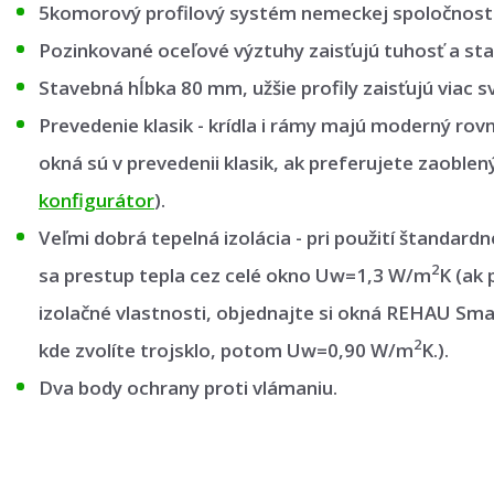
5komorový profilový systém nemeckej spoločnost
Pozinkované oceľové výztuhy zaisťujú tuhosť a stab
Stavebná hĺbka 80 mm, užšie profily zaisťujú viac sv
Prevedenie klasik - krídla i rámy majú moderný rov
okná sú v prevedenii klasik, ak preferujete zaoblen
konfigurátor
).
Veľmi dobrá tepelná izolácia - pri použití štandard
2
sa prestup tepla cez celé okno Uw=1,3 W/m
K (ak 
izolačné vlastnosti, objednajte si okná REHAU Sma
2
kde zvolíte trojsklo, potom Uw=0,90 W/m
K.).
Dva body ochrany proti vlámaniu.