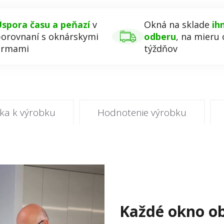
spora času a peňazí
v
Okná na sklade
ih
orovnaní s oknárskymi
odberu
, na mieru 
irmami
týždňov
ka k výrobku
Hodnotenie výrobku
Každé okno ob