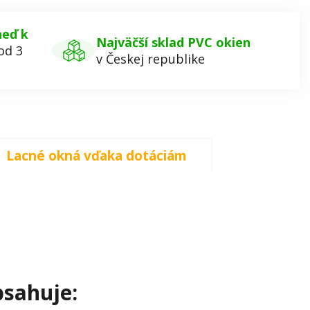
neď k
Najväčší sklad PVC okien
od 3
v Českej republike
Lacné okná vďaka dotáciám
sahuje: