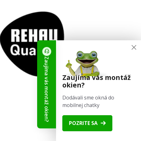
Zaujíma vás montáž okien?
Zaujíma vás montáž
okien?
Dodávali sme okná do
mobilnej chatky
POZRITE SA