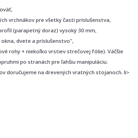
oväť,
h vrchnákov pre všetky časti príslušenstva,
rofil (parapetný doraz) vysoký 30 mm,
kna, dvete a príslušenstvo",
vé rohy + niekoľko vrstiev strečovej fólie). Väčšie
pruhmi po stranách pre ľahšiu manipuláciu.
ov doručujeme na drevených vratných stojanoch. li>