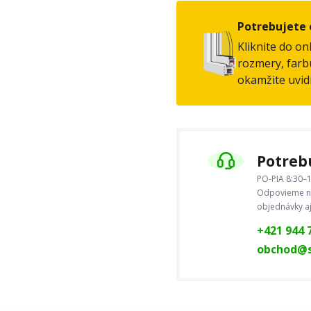
Potrebujete 
Kliknite do on
rozmery, farbu
okamžite uvid
Potrebu
PO-PIA 8:30–1
Odpovieme na
objednávky a
+421 944 
obchod@s