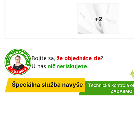
+2
Bojíte sa,
že objednáte zle
?
U nás
nič neriskujete
.