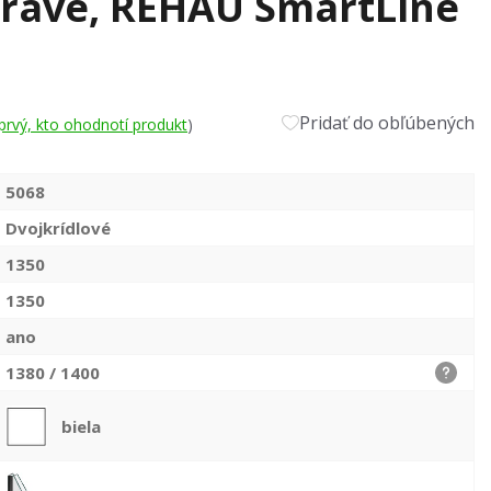
pravé, REHAU SmartLine
Pridať do obľúbených
prvý, kto ohodnotí produkt
)
5068
Dvojkrídlové
1350
1350
ano
1380 / 1400
biela