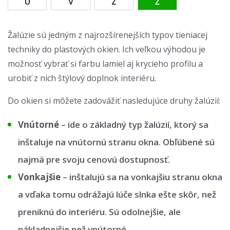
U
V
Z
Ž
Žalúzie sú jedným z najrozšírenejších typov tieniacej
techniky do plastových okien. Ich veľkou výhodou je
možnosť vybrať si farbu lamiel aj krycieho profilu a
urobiť z nich štýlový doplnok interiéru.
Do okien si môžete zadovážiť nasledujúce druhy žalúzií:
Vnútorné
–⁠ ide o základný typ žalúzií, ktorý sa
inštaluje na vnútornú stranu okna. Obľúbené sú
najmä pre svoju cenovú dostupnosť.
Vonkajšie
–⁠ inštalujú sa na vonkajšiu stranu okna
a vďaka tomu odrážajú lúče slnka ešte skôr, než
preniknú do interiéru. Sú odolnejšie, ale
nákladnejšie než vnútorné.