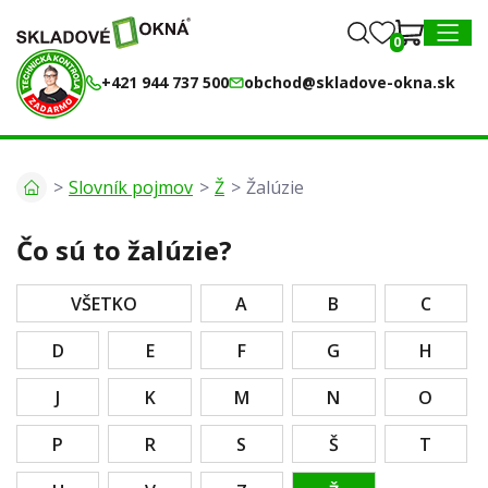
0
0
MENU
+421 944 737 500
obchod@skladove-okna.sk
Slovník pojmov
Ž
Žalúzie
Čo sú to žalúzie?
VŠETKO
A
B
C
D
E
F
G
H
J
K
M
N
O
P
R
S
Š
T