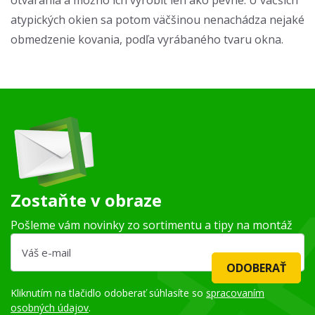
otvárania a možno ich vyrobiť len ako pevné. U väčších
atypických okien sa potom väčšinou nenachádza nejaké
obmedzenie kovania, podľa vyrábaného tvaru okna.
Zostaňte v obraze
Pošleme vám novinky zo sortimentu a tipy na montáž
ODOBERAŤ
Kliknutím na tlačidlo odoberať súhlasíte so
spracovaním
osobných údajov
.