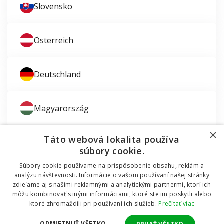
Slovensko
Österreich
Deutschland
Magyarország
×
Táto webová lokalita používa
súbory cookie.
Súbory cookie používame na prispôsobenie obsahu, reklám a
Zaujíma vás montáž okien?
analýzu návštevnosti. Informácie o vašom používaní našej stránky
zdieľame aj s našimi reklamnými a analytickými partnermi, ktorí ich
© 2011 - 2026 TT HOLDING, a.s. Už 12 rokov vám
môžu kombinovať s inými informáciami, ktoré ste im poskytli alebo
Dodávali sme okná do mobilnej chatky
pomáhame šetriť peniaze za okná a dvere.
Všetky
ktoré zhromaždili pri používaní ich služieb.
Prečítať viac
práva vyhradené Internetový obchod podporuje systém
OMNIX
CMS
ODMIETNUŤ VŠETKO