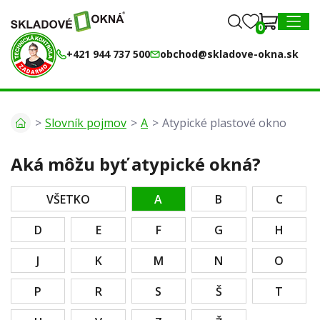
0
0
MENU
+421 944 737 500
obchod@skladove-okna.sk
Slovník pojmov
A
Atypické plastové okno
Aká môžu byť atypické okná?
VŠETKO
A
B
C
D
E
F
G
H
J
K
M
N
O
P
R
S
Š
T