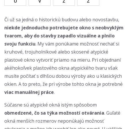
U
V
Z
Ž
Či už sa jedná o historickú budovu alebo novostavbu,
niekde jednoducho potrebujete okno s neobvyklým
tvarom, aby do stavby zapadlo vizuálne a plnilo
svoju funkciu
. My vám ponúkame možnosť nechať si
kruhové, trojuholníkové alebo skosené atypické
plastové okno vytvoriť priamo na mieru. Pri objednaní
akéhokoľvek plastového okna atypického tvaru však
musíte počítať s dlhšou dobou výroby ako u klasických
okien. A to preto, že pri výrobe tohto okna je potrebné
viac manuálnej práce
.
Súčasne sú atypické okná istým spôsobom
obmedzené, čo sa týka možností otvárania
. Guľaté
okná menších rozmerov neponúkajú možnosť