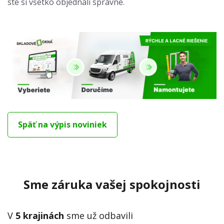
ste si všetko objednali správne.
Späť na výpis noviniek
Sme záruka vašej spokojnosti
V
5 krajinách
sme už odbavili