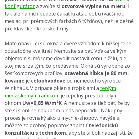
konfigurátor
a zvolíte si
otvorové výplne na mieru
. I
tak ale na nich budete čakať kratšiu dobu (väčšinou
mesiac, pri prémiových farbách 6 týždňov), než je bežné
pre klasické oknárske firmy.
Máte obavu, či sú okná a dvere vzhľadom k nižšej cene
dostatočne kvalitné? Nemusíte sa báť. Vďaka veľkým
objemom si môžeme dovoliť nastaviť cenu nižšiu, ale
stojíme si za tým, čo predávame. Okná sú vyrobené zo
šesťkomorových profilov,
stavebná hĺbka je 80 mm
,
kovanie
je
celoobvodové
od nemeckého výrobcu
Winkhaus. V prípade okien s trojsklami a
teplým
medziskelným rámikom
je tepelný prestup celým
oknom
Uw=0,85 W/m²K
. A nemusíte sa tiež báť, že by
ste si s online nákupom u nás neporadili. Nákupný
proces je rovnaký ako u iných e-shopov, navyše si
môžete za drobný poplatok zaplatiť
telefonickú
konzultáciu s technikom
, aby ste si boli naozaj istí, že