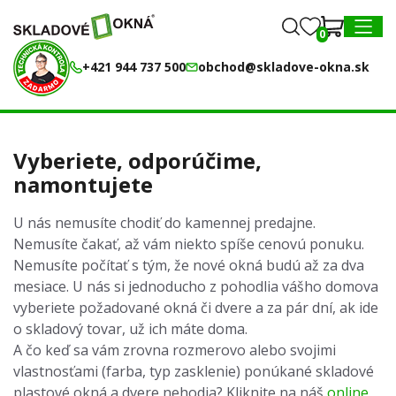
0
0
MENU
+421 944 737 500
obchod@skladove-okna.sk
Vyberiete, odporúčime,
namontujete
U nás nemusíte chodiť do kamennej predajne.
Nemusíte čakať, až vám niekto spíše cenovú ponuku.
Nemusíte počítať s tým, že nové okná budú až za dva
mesiace. U nás si jednoducho z pohodlia vášho domova
vyberiete požadované okná či dvere a za pár dní, ak ide
o skladový tovar, už ich máte doma.
A čo keď sa vám zrovna rozmerovo alebo svojimi
vlastnosťami (farba, typ zasklenie) ponúkané skladové
plastové okná a dvere nehodia? Kliknite na náš
online