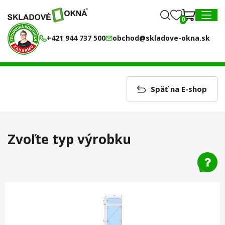
0
0
MENU
+421 944 737 500
obchod@skladove-okna.sk
Späť na E-shop
Zvoľte typ výrobku