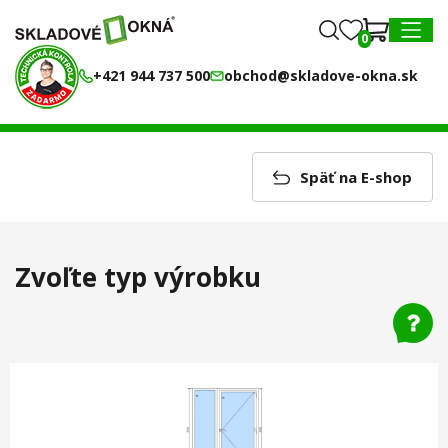
0
0
MENU
+421 944 737 500
obchod@skladove-okna.sk
Späť na E-shop
Zvoľte typ výrobku