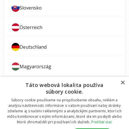
Slovensko
Österreich
Deutschland
Magyarország
×
Táto webová lokalita používa
súbory cookie.
Súbory cookie používame na prispôsobenie obsahu, reklám a
Zaujíma vás montáž okien?
analýzu návštevnosti. Informácie o vašom používaní našej stránky
zdieľame aj s našimi reklamnými a analytickými partnermi, ktorí ich
© 2011 - 2026 TT HOLDING, a.s. Už 12 rokov vám
môžu kombinovať s inými informáciami, ktoré ste im poskytli alebo
Dodávali sme okná do mobilnej chatky
pomáhame šetriť peniaze za okná a dvere.
Všetky
ktoré zhromaždili pri používaní ich služieb.
Prečítať viac
práva vyhradené Internetový obchod podporuje systém
OMNIX