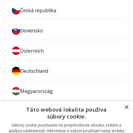
Česká republika
Slovensko
Österreich
Deutschland
Magyarország
×
Táto webová lokalita používa
súbory cookie.
Súbory cookie používame na prispôsobenie obsahu, reklám a
Zaujíma vás montáž okien?
analýzu návštevnosti. Informácie o vašom používaní našej stránky