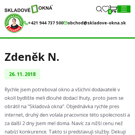
0
0
MENU
+421 944 737 500
obchod@skladove-okna.sk
Zdeněk N.
26. 11. 2018
Rychle jsem potreboval okno a všichni dodavatelé v
okolí bydlište meli dlouhé dodací lhuty, proto jsem se
obrátil na "Skladová okna". Objednávka rychle pres
internet, druhý den volala pracovnice této spolecnosti a
za další 2 dny jsem mel doma. Navíc za nižší cenu než
nabízí konkurence. Takto si predstavuji služby. Dekuji