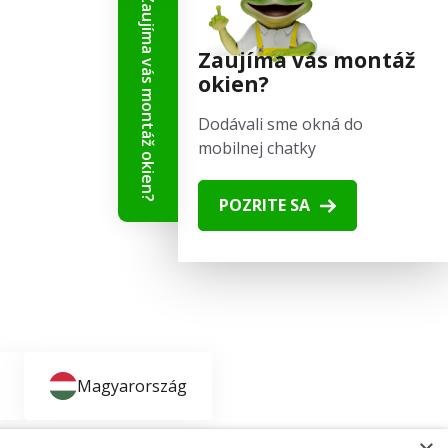
Zaujíma vás montáž okien?
Sledujte nás
Zaujíma vás montáž
okien?
Dodávali sme okná do
mobilnej chatky
POZRITE SA
Magyarország