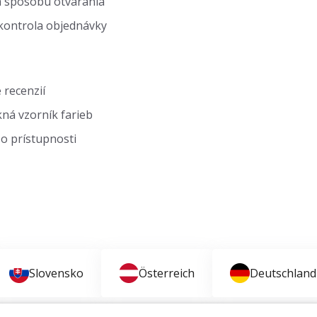
 spôsobu otvárania
kontrola objednávky
 recenzií
ná vzorník farieb
o prístupnosti
Slovensko
Österreich
Deutschland