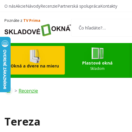
O nás
Akcie
Návody
Recenzie
Partnerská spolupráca
Kontakty
Vytvorte si vlastný
Okn
produkt
Poznáte z
TV Prima
Plastové okná
Okná a dvere na mieru
Skladom
Recenzie
Tereza