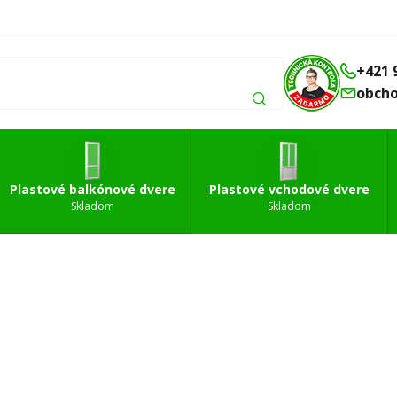
Balkónové
Vchodové
Strešné
á
dvere
dvere
okná
+421 
obch
Plastové balkónové dvere
Plastové vchodové dvere
Skladom
Skladom