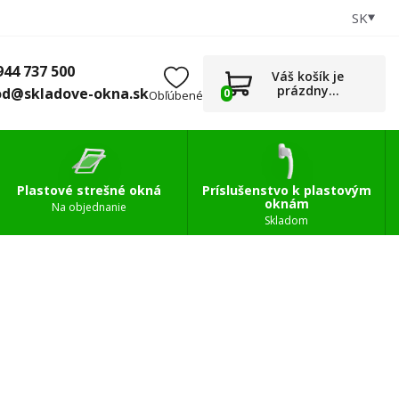
SK
+421 944 737 500
0
Príslušenstvo
obchod@skladove-okna.sk
944 737 500
Váš košík je
prázdny...
od@skladove-okna.sk
0
Obľúbené
Plastové strešné okná
Príslušenstvo k plastovým
oknám
Na objednanie
Skladom