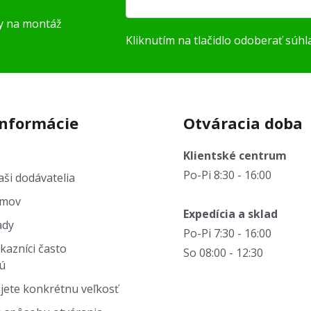
py na montáž
Kliknutím na tlačidlo odoberať súhl
informácie
Otváracia doba
Klientské centrum
Po-Pi 8:30 - 16:00
ši dodávatelia
jmov
Expedícia a sklad
ady
Po-Pi 7:30 - 16:00
kazníci často
So 08:00 - 12:30
ú
jete konkrétnu veľkosť