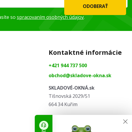
ODOBERAŤ
asíte so
spracovaním osobných údajov
.
Kontaktné informácie
+421 944 737 500
obchod@skladove-okna.sk
SKLADOVÉ-OKNÁ.sk
Tišnovská 2029/51
664 34 Kuřim