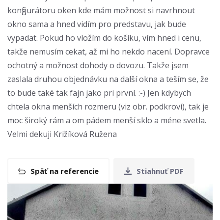
konfigurátoru oken kde mám možnost si navrhnout
okno sama a hned vidím pro predstavu, jak bude
vypadat. Pokud ho vložím do košíku, vím hned i cenu,
takže nemusím cekat, až mi ho nekdo nacení. Dopravce
ochotný a možnost dohody o dovozu. Takže jsem
zaslala druhou objednávku na další okna a teším se, že
to bude také tak fajn jako pri první. :-) Jen kdybych
chtela okna menších rozmeru (viz obr. podkroví), tak je
moc široký rám a om pádem menší sklo a méne svetla.
Velmi dekuji Križíková Ružena
Späť na referencie
Stiahnuť PDF