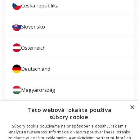
Česká republika
Slovensko
Österreich
Deutschland
Magyarország
×
Táto webová lokalita používa
súbory cookie.
Súbory cookie používame na prispôsobenie obsahu, reklám a
Zaujíma vás montáž okien?
analýzu návštevnosti. Informácie o vašom používaní našej stránky
zdieľame aj s našimi reklamnými a analytickými partnermi, ktorí ich