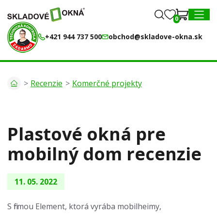
0
0
MENU
+421 944 737 500
obchod@skladove-okna.sk
Recenzie
Komerčné projekty
Plastové okná pre
mobilný dom recenzie
11. 05. 2022
S firmou Element, ktorá vyrába mobilheimy,