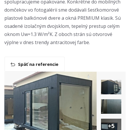
spolupracujeme opakovane. Konkrétne do mobilných
domčekov vo fotogalérii sme dodávali šesťkomorové
plastové balkónové dvere a okná PREMIUM klasik. Sú
osadené izolačným dvojsklom, tepelný prestup celým
oknom Uw=1.3 W/m²K. Z oboch strán sú otvorové
výplne v dnes trendy antracitovej farbe.
Späť na referencie
+5