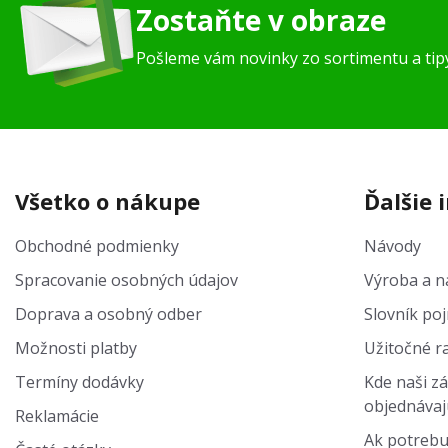
Zostaňte v obraze
Pošleme vám novinky zo sortimentu a ti
Všetko o nákupe
Ďalšie 
Obchodné podmienky
Návody
Spracovanie osobných údajov
Výroba a na
Doprava a osobný odber
Slovník po
Možnosti platby
Užitočné r
Termíny dodávky
Kde naši zá
objednávaj
Reklamácie
Ak potrebu