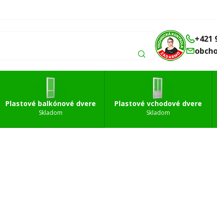
Balkónové
Vchodové
Strešné
á
dvere
dvere
okná
+421 
obch
Plastové balkónové dvere
Plastové vchodové dvere
Skladom
Skladom