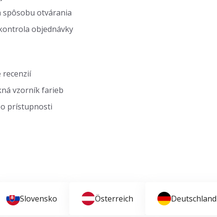
 spôsobu otvárania
kontrola objednávky
 recenzií
ná vzorník farieb
o prístupnosti
Slovensko
Österreich
Deutschland