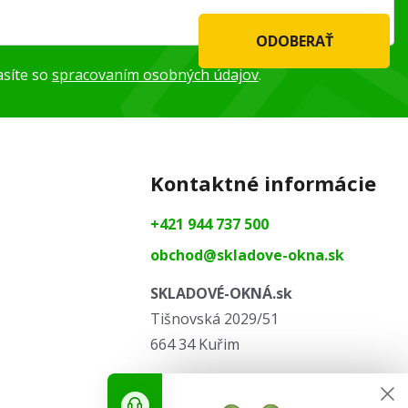
ODOBERAŤ
asíte so
spracovaním osobných údajov
.
Kontaktné informácie
+421 944 737 500
obchod@skladove-okna.sk
SKLADOVÉ-OKNÁ.sk
Tišnovská 2029/51
664 34 Kuřim