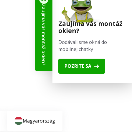
Zaujíma vás montáž okien?
Sledujte nás
Zaujíma vás montáž
okien?
Dodávali sme okná do
mobilnej chatky
POZRITE SA
Magyarország