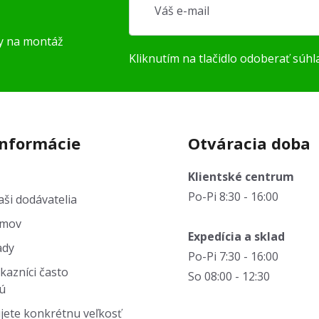
py na montáž
Kliknutím na tlačidlo odoberať súhl
informácie
Otváracia doba
Klientské centrum
Po-Pi 8:30 - 16:00
ši dodávatelia
jmov
Expedícia a sklad
ady
Po-Pi 7:30 - 16:00
kazníci často
So 08:00 - 12:30
ú
jete konkrétnu veľkosť