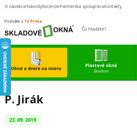
O nás
Akcie
Návody
Recenzie
Partnerská spolupráca
Kontakty
Vytvorte si vlastný
Okn
produkt
Poznáte z
TV Prima
Plastové okná
Okná a dvere na mieru
Skladom
P. Jirák
23. 09. 2019