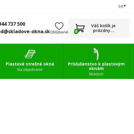
SK
+421 944 737 500
0
Príslušenstvo
obchod@skladove-okna.sk
944 737 500
Váš košík je
prázdny...
od@skladove-okna.sk
0
Obľúbené
Plastové strešné okná
Príslušenstvo k plastovým
oknám
Na objednanie
Skladom