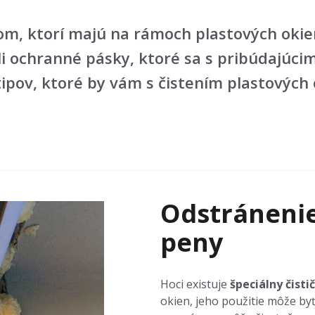
com, ktorí majú na rámoch plastových oki
i ochranné pásky, ktoré sa s pribúdajúci
 tipov, ktoré by vám s čistením plastových
Odstráneni
peny
Hoci existuje
špeciálny čistič
okien, jeho použitie môže by