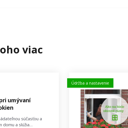
oho viac
Údržba a nastavenie
 pri umývaní
okien
ádateľnou súčasťou a
m domu a slúžia…