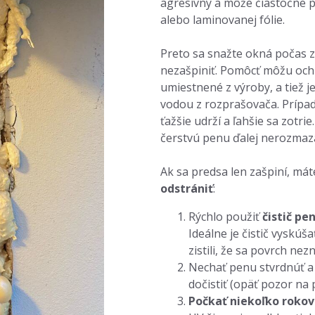
agresívny a môže čiastočne 
alebo laminovanej fólie.
Preto sa snažte okná počas
nezašpiniť. Pomôcť môžu och
umiestnené z výroby, a tiež 
vodou z rozprašovača. Príp
ťažšie udrží a ľahšie sa zotrie
čerstvú penu ďalej nerozmaz
Ak sa predsa len zašpiní, má
odstrániť
:
Rýchlo použiť
čistič pe
Ideálne je čistič vyskúša
zistili, že sa povrch nezn
Nechať penu stvrdnúť 
dočistiť (opäť pozor na
Počkať niekoľko rokov