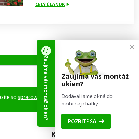
CELÝ ČLÁNOK
Zaujíma vás montáž okien?
Zaujíma vás montáž
okien?
ODOBERAŤ
Dodávali sme okná do
asíte so
spracovaním osobných údajov
.
mobilnej chatky
POZRITE SA
Kontaktné informácie