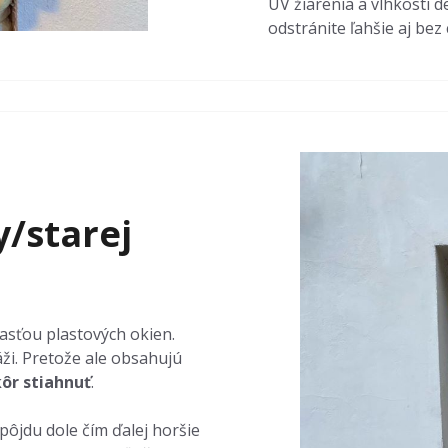
UV žiarenia a vlhkosti 
odstránite ľahšie aj bez
/starej
asťou plastových okien.
ži. Pretože ale obsahujú
kôr stiahnuť
.
ôjdu dole čím ďalej horšie