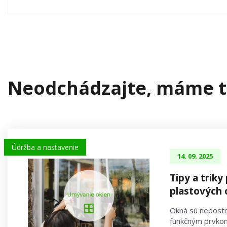
Neodchádzajte, máme t
Údržba a nastavenie
14. 09. 2025
Tipy a triky
plastových 
Okná sú nepostr
funkčným prvko