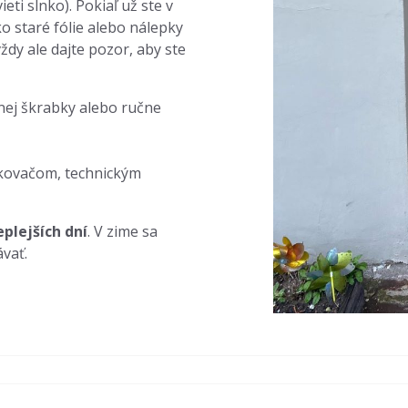
ieti slnko). Pokiaľ už ste v
ko staré fólie alebo nálepky
ždy ale dajte pozor, aby ste
ej škrabky alebo ručne
akovačom, technickým
eplejších dní
. V zime sa
vať.