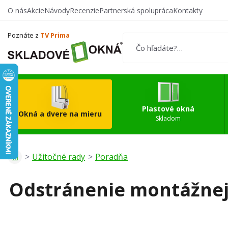
O nás
Akcie
Návody
Recenzie
Partnerská spolupráca
Kontakty
Vytvorte si vlastný
Okn
produkt
Poznáte z
TV Prima
Plastové okná
Okná a dvere na mieru
Skladom
Užitočné rady
Poradňa
Odstránenie montážnej 