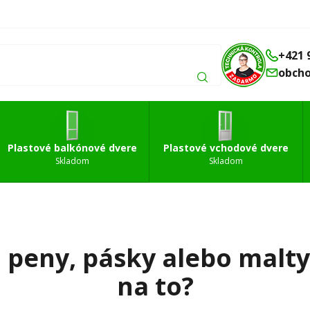
Balkónové
Vchodové
Strešné
á
dvere
dvere
okná
+421 
obch
Plastové balkónové dvere
Plastové vchodové dvere
Skladom
Skladom
peny, pásky alebo malty 
na to?