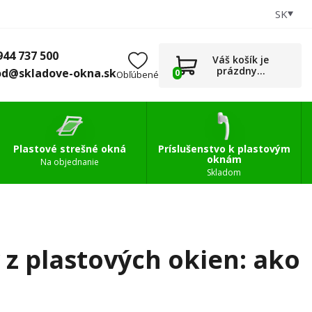
SK
+421 944 737 500
0
Príslušenstvo
obchod@skladove-okna.sk
944 737 500
Váš košík je
prázdny...
od@skladove-okna.sk
0
Obľúbené
Plastové strešné okná
Príslušenstvo k plastovým
oknám
Na objednanie
Skladom
z plastových okien: ako