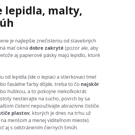
lepidla, malty,
múh
ne je najlepšie znečisteniu od stavebných
ená mať okná
dobre zakryté
(pozor ale, aby
retože aj papierové pásky majú lepidlo, ktoré
 od lepidla (ide o lepiaci a stierkovací tmel
ebo fasádne farby dôjde, treba to čo
najskôr
bo hubkou, a to pokojne niekoľkokrát.
stoty nestierajte na sucho, povrch by sa
alšom čistení nepoužívajte abrazívne čističe.
stiče plastov
, ktorých je dnes na trhu už
ôr na menšom a menej viditeľnom mieste).
cť aj s odstránením čiernych šmúh.