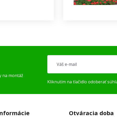
py na montáž
Kliknutím na tlačidlo odoberať súhl
informácie
Otváracia doba