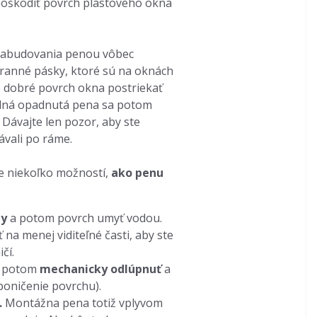
poškodiť povrch plastového okna
 zabudovania penou vôbec
ranné pásky, ktoré sú na oknách
je dobré povrch okna postriekať
adná opadnutá pena sa potom
. Dávajte len pozor, aby ste
ávali po ráme.
te niekoľko možností,
ako penu
ny
a potom povrch umyť vodou.
ť na menej viditeľné časti, aby ste
ičí.
a potom
mechanicky odlúpnuť
a
 poničenie povrchu).
.
Montážna pena totiž vplyvom