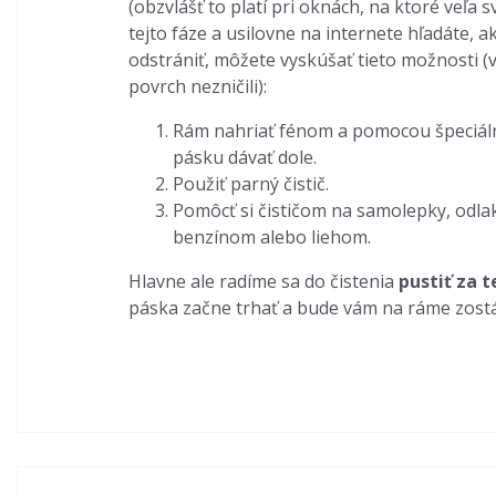
(obzvlášť to platí pri oknách, na ktoré veľa sv
tejto fáze a usilovne na internete hľadáte, a
odstrániť, môžete vyskúšať tieto možnosti (v
povrch nezničili):
Rám nahriať fénom a pomocou špeciáln
pásku dávať dole.
Použiť parný čistič.
Pomôcť si čističom na samolepky, odl
benzínom alebo liehom.
Hlavne ale radíme sa do čistenia
pustiť za t
páska začne trhať a bude vám na ráme zostá