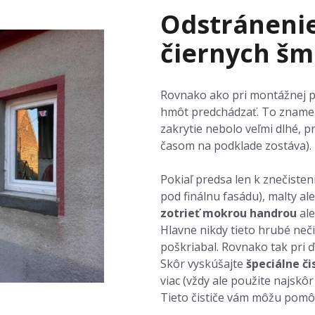
Odstránenie 
čiernych š
Rovnako ako pri montážnej pe
hmôt predchádzať. To znam
zakrytie nebolo veľmi dlhé, p
časom na podklade zostáva).
Pokiaľ predsa len k znečisteniu
pod finálnu fasádu), malty al
zotrieť mokrou handrou
ale
Hlavne nikdy tieto hrubé neči
poškriabal. Rovnako tak pri ď
Skôr vyskúšajte
špeciálne či
viac (vždy ale použite najsk
Tieto čističe vám môžu pomô