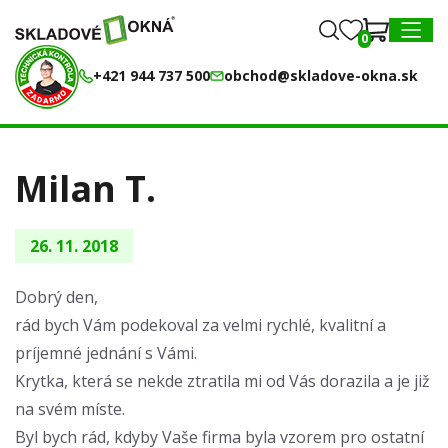
0
0
MENU
+421 944 737 500
obchod@skladove-okna.sk
Milan T.
26. 11. 2018
Dobrý den,
rád bych Vám podekoval za velmi rychlé, kvalitní a
príjemné jednání s Vámi.
Krytka, která se nekde ztratila mi od Vás dorazila a je již
na svém míste.
Byl bych rád, kdyby Vaše firma byla vzorem pro ostatní