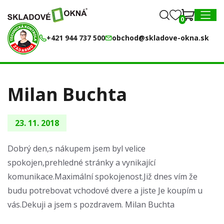
0
0
MENU
+421 944 737 500
obchod@skladove-okna.sk
Milan Buchta
23. 11. 2018
Dobrý den,s nákupem jsem byl velice
spokojen,prehledné stránky a vynikající
komunikace.Maximální spokojenost.Již dnes vím že
budu potrebovat vchodové dvere a jiste Je koupím u
vás.Dekuji a jsem s pozdravem. Milan Buchta