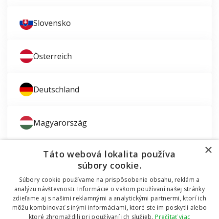
Slovensko
Österreich
Deutschland
Magyarország
×
Táto webová lokalita používa
súbory cookie.
Súbory cookie používame na prispôsobenie obsahu, reklám a
Zaujíma vás montáž okien?
analýzu návštevnosti. Informácie o vašom používaní našej stránky
zdieľame aj s našimi reklamnými a analytickými partnermi, ktorí ich
© 2011 - 2026 TT HOLDING, a.s. Už 12 rokov vám
môžu kombinovať s inými informáciami, ktoré ste im poskytli alebo
Dodávali sme okná do mobilnej chatky
pomáhame šetriť peniaze za okná a dvere.
Všetky
ktoré zhromaždili pri používaní ich služieb.
Prečítať viac