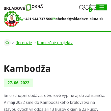
0
0
MENU
+421 944 737 500
obchod@skladove-okna.sk
Recenzie
Komerčné projekty
Kambodža
27. 06. 2022
Sme schopní dodávať otvorové výplne aj do zahraničia.
V máji 2022 sme do Kambodžského kráľovstva na
stavbu dvoch víl odoslali 13 kusov okien a 23 kusov