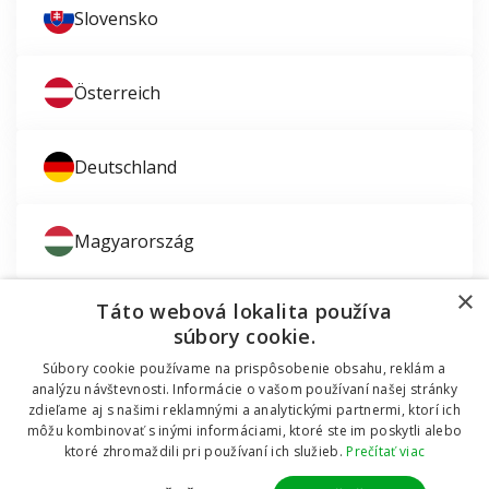
Slovensko
Österreich
Deutschland
Magyarország
×
Táto webová lokalita používa
súbory cookie.
Súbory cookie používame na prispôsobenie obsahu, reklám a
Zaujíma vás montáž okien?
analýzu návštevnosti. Informácie o vašom používaní našej stránky
zdieľame aj s našimi reklamnými a analytickými partnermi, ktorí ich
© 2011 - 2026 TT HOLDING, a.s. Už 12 rokov vám
môžu kombinovať s inými informáciami, ktoré ste im poskytli alebo
Dodávali sme okná do mobilnej chatky
pomáhame šetriť peniaze za okná a dvere.
Všetky
ktoré zhromaždili pri používaní ich služieb.
Prečítať viac
práva vyhradené Internetový obchod podporuje systém
OMNIX