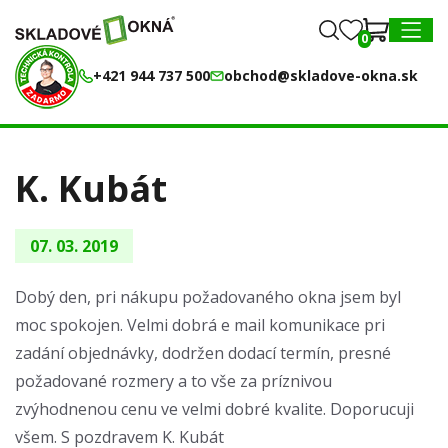
0
0
MENU
+421 944 737 500
obchod@skladove-okna.sk
K. Kubát
07. 03. 2019
Dobý den, pri nákupu požadovaného okna jsem byl
moc spokojen. Velmi dobrá e mail komunikace pri
zadání objednávky, dodržen dodací termín, presné
požadované rozmery a to vše za príznivou
zvýhodnenou cenu ve velmi dobré kvalite. Doporucuji
všem. S pozdravem K. Kubát