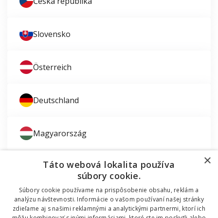
Česká republika
Slovensko
Österreich
Deutschland
Magyarország
×
Táto webová lokalita používa
súbory cookie.
Súbory cookie používame na prispôsobenie obsahu, reklám a
Zaujíma vás montáž okien?
analýzu návštevnosti. Informácie o vašom používaní našej stránky
zdieľame aj s našimi reklamnými a analytickými partnermi, ktorí ich
© 2011 - 2026 TT HOLDING, a.s. Už 12 rokov vám
môžu kombinovať s inými informáciami, ktoré ste im poskytli alebo