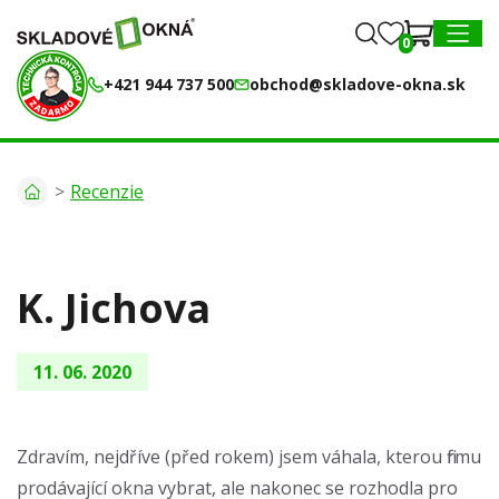
0
0
MENU
+421 944 737 500
obchod@skladove-okna.sk
Recenzie
K. Jichova
11. 06. 2020
Zdravím, nejdříve (před rokem) jsem váhala, kterou firmu
prodávající okna vybrat, ale nakonec se rozhodla pro