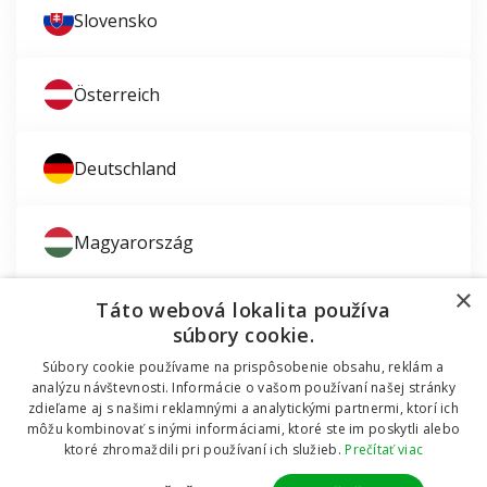
Slovensko
Österreich
Deutschland
Magyarország
×
Táto webová lokalita používa
súbory cookie.
Súbory cookie používame na prispôsobenie obsahu, reklám a
Zaujíma vás montáž okien?
analýzu návštevnosti. Informácie o vašom používaní našej stránky
zdieľame aj s našimi reklamnými a analytickými partnermi, ktorí ich
© 2011 - 2026 TT HOLDING, a.s. Už 12 rokov vám
môžu kombinovať s inými informáciami, ktoré ste im poskytli alebo
Dodávali sme okná do mobilnej chatky
pomáhame šetriť peniaze za okná a dvere.
Všetky
ktoré zhromaždili pri používaní ich služieb.
Prečítať viac
práva vyhradené Internetový obchod podporuje systém
OMNIX