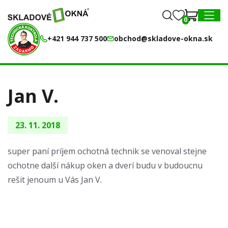
0
0
MENU
+421 944 737 500
obchod@skladove-okna.sk
Jan V.
23. 11. 2018
super paní príjem ochotná technik se venoval stejne
ochotne další nákup oken a dverí budu v budoucnu
rešit jenoum u Vás Jan V.