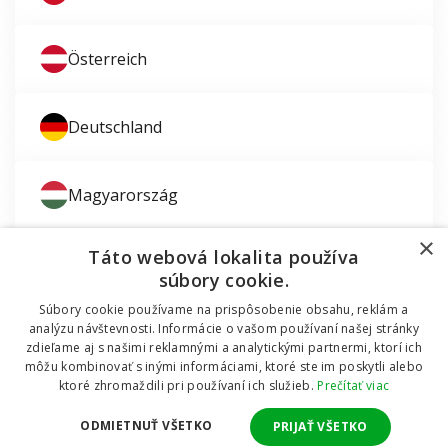
Österreich
Deutschland
Magyarország
×
Táto webová lokalita používa
súbory cookie.
Súbory cookie používame na prispôsobenie obsahu, reklám a
Zaujíma vás montáž okien?
analýzu návštevnosti. Informácie o vašom používaní našej stránky
zdieľame aj s našimi reklamnými a analytickými partnermi, ktorí ich
© 2011 - 2026 TT HOLDING, a.s. Už 12 rokov vám
môžu kombinovať s inými informáciami, ktoré ste im poskytli alebo
Dodávali sme okná do mobilnej chatky
pomáhame šetriť peniaze za okná a dvere.
Všetky
ktoré zhromaždili pri používaní ich služieb.
Prečítať viac
práva vyhradené Internetový obchod podporuje systém
OMNIX
CMS
ODMIETNUŤ VŠETKO
PRIJAŤ VŠETKO
Realizuje