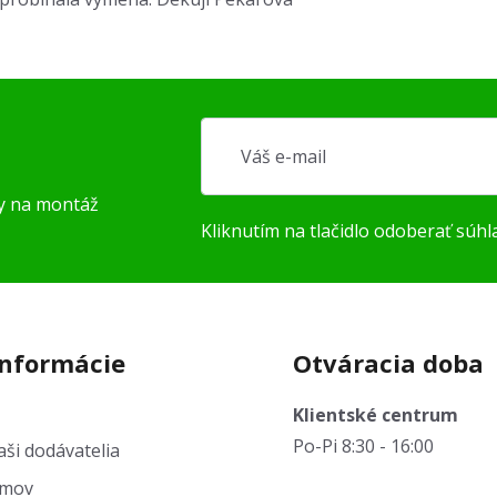
py na montáž
Kliknutím na tlačidlo odoberať súhl
informácie
Otváracia doba
Klientské centrum
Po-Pi 8:30 - 16:00
ši dodávatelia
jmov