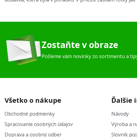
Zostaňte v obraze
Pošleme vám novinky zo sortimentu a ti
Všetko o nákupe
Ďalšie 
Obchodné podmienky
Návody
Spracovanie osobných údajov
Výroba a na
Doprava a osobný odber
Slovník po