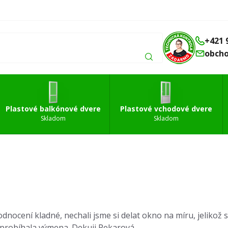
Balkónové
Vchodové
Strešné
á
dvere
dvere
okná
+421 
obch
Plastové balkónové dvere
Plastové vchodové dvere
Skladom
Skladom
nocení kladné, nechali jsme si delat okno na míru, jelikož s
k probíhala výmena. Dekuji Pekarová