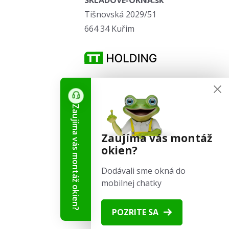
Tišnovská 2029/51
664 34 Kuřim
Sledujte nás
Zaujíma vás montáž okien?
Zaujíma vás montáž
okien?
Dodávali sme okná do
mobilnej chatky
POZRITE SA