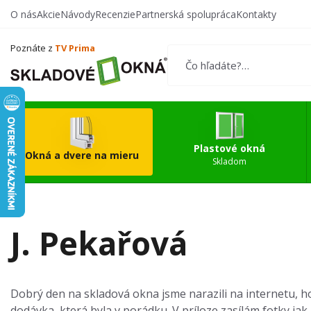
O nás
Akcie
Návody
Recenzie
Partnerská spolupráca
Kontakty
Vytvorte si vlastný
Okn
produkt
Poznáte z
TV Prima
Plastové okná
Okná a dvere na mieru
Skladom
J. Pekařová
Dobrý den na skladová okna jsme narazili na internetu, hod
dodávka, která byla v porádku. V príloze zasílám fotky ja