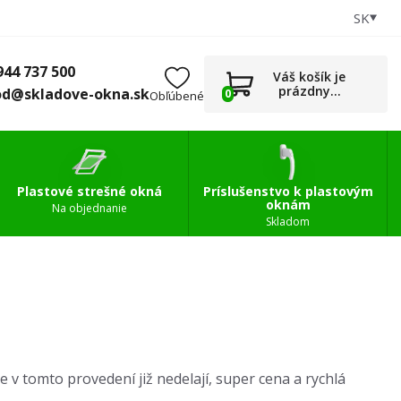
SK
+421 944 737 500
0
Príslušenstvo
obchod@skladove-okna.sk
944 737 500
Váš košík je
prázdny...
od@skladove-okna.sk
0
Obľúbené
Plastové strešné okná
Príslušenstvo k plastovým
oknám
Na objednanie
Skladom
e v tomto provedení již nedelají, super cena a rychlá