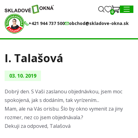
0
0
MENU
+421 944 737 500
obchod@skladove-okna.sk
I. Talašová
03. 10. 2019
Dobrý den. S Vaši zaslanou objednávkou, jsem moc
spokojená, jak s dodáním, tak vyrízením...
Mam, ale na Vás orisbu. Šlo by okno vymenit za jiny
rozmer, nez co jsem objednávala.?
Dekuji za odpoved, Talašová