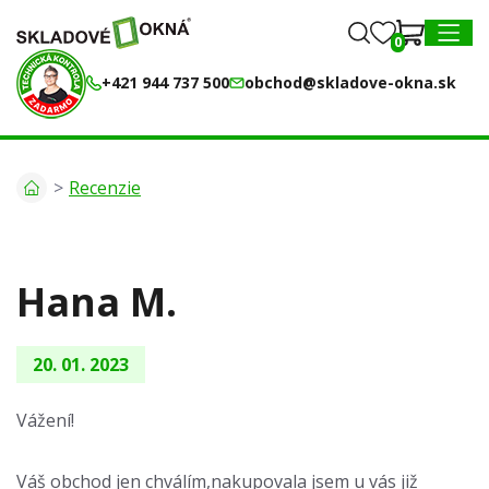
0
0
MENU
+421 944 737 500
obchod@skladove-okna.sk
Recenzie
Hana M.
20. 01. 2023
Vážení!
Váš obchod jen chválím,nakupovala jsem u vás již