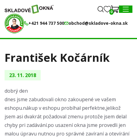
0
0
MENU
+421 944 737 500
obchod@skladove-okna.sk
František Kočárník
23. 11. 2018
dobrý den
dnes jsme zabudovali okno zakoupené ve vašem
eshopu.nákup v eshopu probíhal perfektne,jelikož
jsem asi dvakrát požadoval zmenu protože jsem delal
chyby pri zadávání.po usazení okna jsme provedli jen
malou úpravu nutnou pro správné zavíraní a otevírání