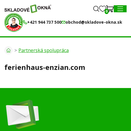
0
0
MENU
+421 944 737 500
obchod@skladove-okna.sk
Partnerská spolupráca
ferienhaus-enzian.com