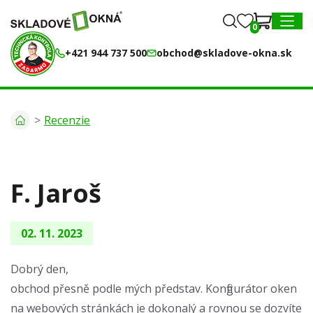
0
0
MENU
+421 944 737 500
obchod@skladove-okna.sk
Recenzie
F. Jaroš
02. 11. 2023
Dobrý den,
obchod přesně podle mých představ. Konfigurátor oken
na webových stránkách je dokonalý a rovnou se dozvíte