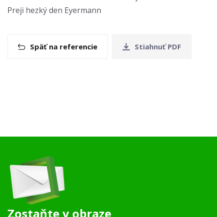
Preji hezký den Eyermann
Späť na referencie
Stiahnuť PDF
Zostaňte v obraze