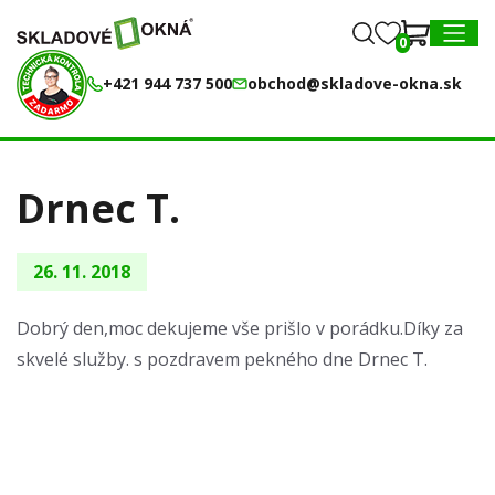
0
0
MENU
+421 944 737 500
obchod@skladove-okna.sk
Drnec T.
26. 11. 2018
Dobrý den,moc dekujeme vše prišlo v porádku.Díky za
skvelé služby. s pozdravem pekného dne Drnec T.