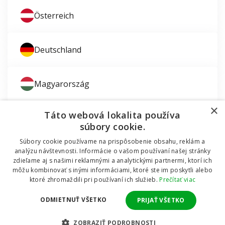
Österreich
Deutschland
Magyarország
×
Táto webová lokalita používa
súbory cookie.
Súbory cookie používame na prispôsobenie obsahu, reklám a
Zaujíma vás montáž okien?
analýzu návštevnosti. Informácie o vašom používaní našej stránky
zdieľame aj s našimi reklamnými a analytickými partnermi, ktorí ich
© 2011 - 2026 TT HOLDING, a.s. Už 12 rokov vám
môžu kombinovať s inými informáciami, ktoré ste im poskytli alebo
Dodávali sme okná do mobilnej chatky
pomáhame šetriť peniaze za okná a dvere.
Všetky
ktoré zhromaždili pri používaní ich služieb.
Prečítať viac
práva vyhradené Internetový obchod podporuje systém
OMNIX
CMS
ODMIETNUŤ VŠETKO
PRIJAŤ VŠETKO
Realizuje
POZRITE SA
ZOBRAZIŤ PODROBNOSTI