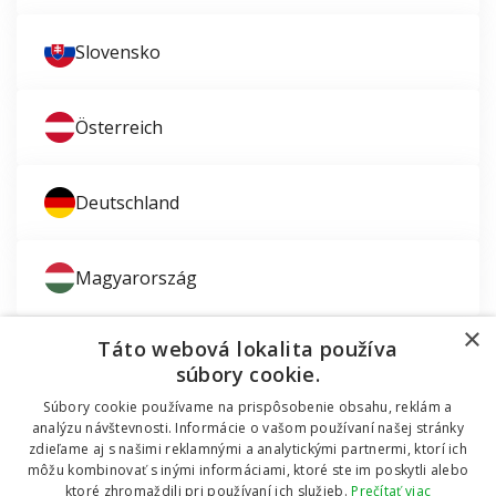
Slovensko
Österreich
Deutschland
Magyarország
×
Táto webová lokalita používa
súbory cookie.
Súbory cookie používame na prispôsobenie obsahu, reklám a
Zaujíma vás montáž okien?
analýzu návštevnosti. Informácie o vašom používaní našej stránky
zdieľame aj s našimi reklamnými a analytickými partnermi, ktorí ich
© 2011 - 2026 TT HOLDING, a.s. Už 12 rokov vám
môžu kombinovať s inými informáciami, ktoré ste im poskytli alebo
Dodávali sme okná do mobilnej chatky
pomáhame šetriť peniaze za okná a dvere.
Všetky
ktoré zhromaždili pri používaní ich služieb.
Prečítať viac