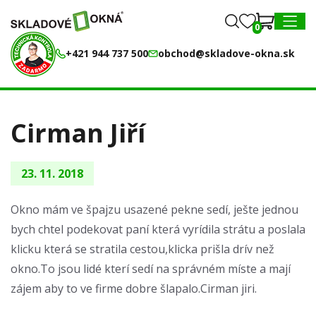
0
0
MENU
+421 944 737 500
obchod@skladove-okna.sk
Cirman Jiří
23. 11. 2018
Okno mám ve špajzu usazené pekne sedí, ješte jednou
bych chtel podekovat paní která vyrídila strátu a poslala
klicku která se stratila cestou,klicka prišla drív než
okno.To jsou lidé kterí sedí na správném míste a mají
zájem aby to ve firme dobre šlapalo.Cirman jiri.