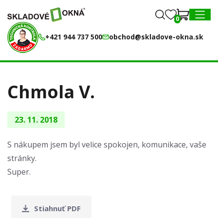
0
0
MENU
+421 944 737 500
obchod@skladove-okna.sk
Chmola V.
23. 11. 2018
S nákupem jsem byl velice spokojen, komunikace, vaše
stránky.
Super.
Stiahnuť PDF