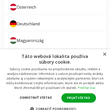
Österreich
Deutschland
Magyarország
×
Táto webová lokalita používa
súbory cookie.
Súbory cookie používame na prispôsobenie obsahu, reklám a
Zaujíma vás montáž okien?
analýzu návštevnosti. Informácie o vašom používaní našej stránky
zdieľame aj s našimi reklamnými a analytickými partnermi, ktorí ich
© 2011 - 2026 TT HOLDING, a.s. Už 12 rokov vám
môžu kombinovať s inými informáciami, ktoré ste im poskytli alebo
Dodávali sme okná do mobilnej chatky
pomáhame šetriť peniaze za okná a dvere.
Všetky
ktoré zhromaždili pri používaní ich služieb.
Prečítať viac
práva vyhradené Internetový obchod podporuje systém
OMNIX
CMS
ODMIETNUŤ VŠETKO
PRIJAŤ VŠETKO
Realizuje
POZRITE SA
ZOBRAZIŤ PODROBNOSTI