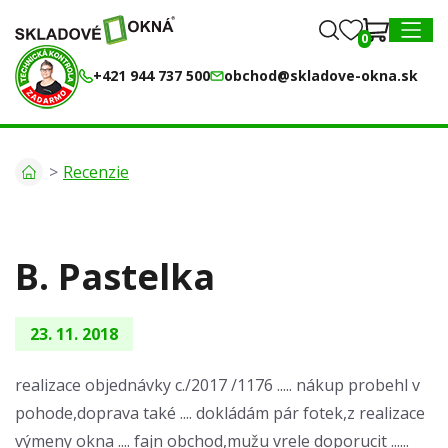
0
0
MENU
+421 944 737 500
obchod@skladove-okna.sk
Recenzie
B. Pastelka
23. 11. 2018
realizace objednávky c./2017 /1176 ..... nákup probehl v
pohode,doprava také .... dokládám pár fotek,z realizace
výmeny okna .... fajn obchod,mužu vrele doporucit ......